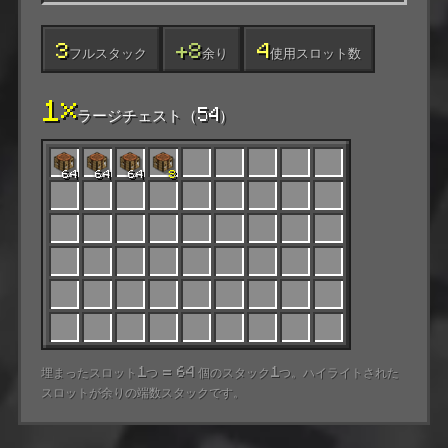
3
+8
4
フルスタック
余り
使用スロット数
1×
ラージチェスト（54）
64
64
64
8
埋まったスロット1つ = 64 個のスタック1つ。ハイライトされた
スロットが余りの端数スタックです。