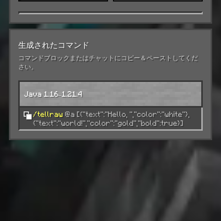
Hello, 
world!
生成されたコマンド
コマンドブロックまたはチャットにコピー＆ペーストしてくだ
さい。
Java 1.16–1.21.4
/tellraw
@a [{"text":"Hello, ","color":"white"},
{"text":"world!","color":"gold","bold":true}]