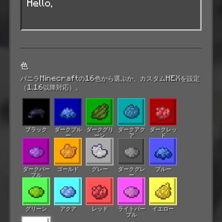
色
バニラMinecraftの16色から選ぶか、カスタムHEXを設定
（1.16以降対応）。
ブラック
ダークブル
ダークグリ
ダークアク
ダークレッ
ー
ーン
ア
ド
ダークパー
ゴールド
グレー
ダークグレ
ブルー
プル
ー
グリーン
アクア
レッド
ライトパー
イエロー
プル