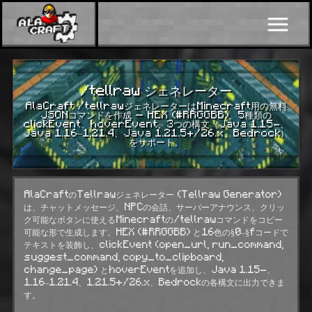
/tellraw ジェネレーター
AlaCraft /tellrawジェネレーターはMinecraft用の無料
JSONコマンドを作成 — HEX (#RRGGBB)、5種類の
clickEvent、hoverEvent、3つの構文（Java 1.15-、
Java 1.16–1.21.4、Java 1.21.5+/26.x、Bedrock）
をサポート。
AlaCraftのTellrawジェネレーター (Tellraw Generator)
は、チャットメッセージ、NPCの会話、サーバーアナウンス、クリッ
ク可能なボタンに使えるMinecraftの
/tellraw
コマンドをコピー
可能な形で生成します。HEX (#RRGGBB) と16色の§0–§fコードで
テキストを装飾し、clickEvent (open_url, run_command,
suggest_command, copy_to_clipboard,
change_page) とhoverEventを追加し、Java 1.15-、
1.16–1.21.4、1.21.5+/26.x、Bedrockの各構文に出力できま
す。