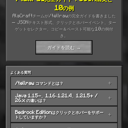
10の例
AlaCraftチームが/tellrawの完全ガイドを書きました
— JSONテキスト形式、クリックとホバーイベント、ター
ゲットセレクター、コピー＆ペースト可能な10の例付
き。
ガイドを読む →
よくある質問
/tellraw コマンドとは？
+
Java 1.15-、1.16–1.21.4、1.21.5+ /
+
26.x の違いは？
Bedrock Editionはクリックとホバーをサポー
+
トしていますか？