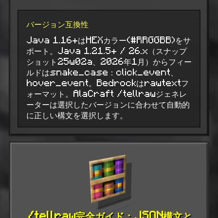
バージョン互換性
Java 1.16+はHEXカラー(#RRGGBB)をサ
ポート。Java 1.21.5+ / 26.x（スナップ
ショット25w02a、2026年1月）からフィー
ルドはsnake_case：click_event、
hover_event。Bedrockはrawtextフ
ォーマット。AlaCraft /tellrawジェネレ
ーターは選択したバージョンに合わせて自動的
に正しい構文を選択します。
/tellraw完全ガイド：JSON構文と