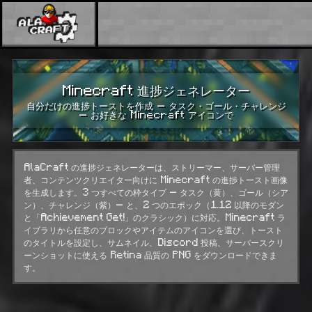
Minecraft 進捗ジェネレーター
自分だけの進捗トーストを作成 — タスク・ゴール・チャレンジ
— お好きな Minecraft アイコンで
AlaCraft の進捗ジェネレーターは、ストリーマー、サーバー管理
者、コンテンツクリエイター向けに Minecraft の進捗トースト画像
を生成します。3 つすべての枠タイプ — タスク（黄）、ゴール（シア
ン）、チャレンジ（紫）— と、2 つのエポック（1.12 以降のモダン
と「Achievement Get!」のクラシック）に対応。Minecraft ラ
イブラリから任意のブロックやアイテムのアイコンを選び、トースト
のタイトルを設定し、サムネイル、Discord 投稿、サーバースクリ
ーンショットに使える Retina 品質の PNG をダウンロードできま
す。