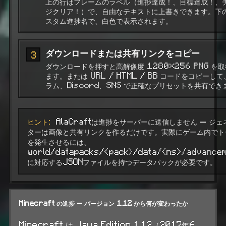
上の行はフレームのラベル（進捗達成！、目標達成！、
ジクリア！）で、自由なテキストに上書きできます。下
スタム進捗名で、白色で表示されます。
ダウンロードまたは共有リンクをコピー
3
ダウンロードを押すと高解像度 1280×256 PNG を
ます。または URL / HTML / BB コードをコピーし
ラム、Discord、SNS で正確なプリセットを共有でき
ヒント:
AlaCraftは進捗をサーバーに送信しません — ジェ
ターは画像と共有リンクを作るだけです。実際にゲーム内でト
を発生させるには、
world/datapacks/<pack>/data/<ns>/advance
に対応するJSONファイルを持つデータパックが必要です。
Minecraft の進捗 — バージョン 1.12 から何が変わったか
Minecraft は Java Edition 1.12（2017年6