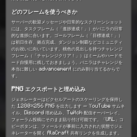
どのフレームを使うべきか
サーバーの歓迎メッセージや日常的なスクリーンショット
には、タスクフレーム（「進捗達成！」）がバニラの日常
的な進捗に合います。ゴールフレーム（「目標達成！」）
は初日生存、拠点完成、ダンジョン制覇などコミュニティ
のお祝いに向いています。桃色の見出しを持つチャレンジ
フレーム（「チャレンジクリア！」）はミームやハードモ
ード自慢用に残しておきましょう。バニラはチャレンジを
本当に難しい advancement にのみ割り当てるからで
す。
PNG エクスポートと埋め込み
ジェネレーターはピクセルアートのスケーリングを保持し
た 1280×256 PNG を出力します — YouTube サムネ
イル、Discord 埋め込み、Twitch 配信オーバーレイ、
フォーラム投稿にそのまま貼り付け可能です。「URL」コ
ピーボタンは、フィールドが事前に入力された状態でジェ
ネレーターを開く AlaCraft 共有リンクを生成します。