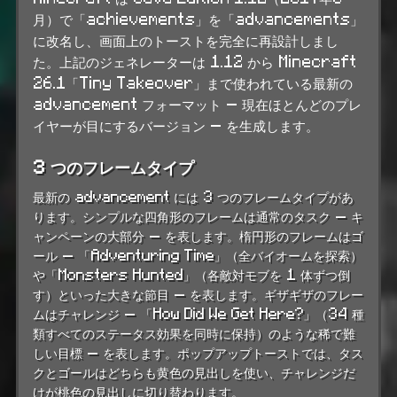
月）で「achievements」を「advancements」
に改名し、画面上のトーストを完全に再設計しまし
た。上記のジェネレーターは 1.12 から Minecraft
26.1「Tiny Takeover」まで使われている最新の
advancement フォーマット — 現在ほとんどのプレ
イヤーが目にするバージョン — を生成します。
3 つのフレームタイプ
最新の advancement には 3 つのフレームタイプがあ
ります。シンプルな四角形のフレームは通常のタスク — キ
ャンペーンの大部分 — を表します。楕円形のフレームはゴ
ール — 「Adventuring Time」（全バイオームを探索）
や「Monsters Hunted」（各敵対モブを 1 体ずつ倒
す）といった大きな節目 — を表します。ギザギザのフレー
ムはチャレンジ — 「How Did We Get Here?」（34 種
類すべてのステータス効果を同時に保持）のような稀で難
しい目標 — を表します。ポップアップトーストでは、タス
クとゴールはどちらも黄色の見出しを使い、チャレンジだ
けが桃色の見出しに切り替わります。