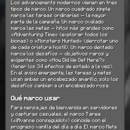
Los advancements modernos vienen en tres
tipos de marco. Un marco cuadrado simple
marca las tareas ordinarias — la mayor
parte de la campaña. Un marco ovalado
marca las metas — hitos más grandes como
«Adventuring Time» (explorar todos los
biomas) o «Monsters Hunted» (derrotar uno
de cada criatura hostil). Un marco dentado
marca los desafíos — objetivos raros y
exigentes como «How Did We Get Here?»
(tener los 34 efectos de estado a la vez).
En el aviso emergente, las tareas y metas
usan ambas un encabezado amarillo; solo los
desafíos cambian a un encabezado rosa.
Qué marco usar
Para mensajes de bienvenida en servidores
y capturas casuales, el marco Tarea
(«¡Avance conseguido!») coincide con el
progreso vanilla del día a día. El marco Meta