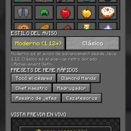
ESTILO DEL AVISO
Moderno (1.12+)
Clásico
Moderno es el aviso de advancement desde Java
1.12. Clásico es el pop-up retro dorado
«Achievement Get!».
PRESETS DE MEME RÁPIDOS
Tocó el césped
Diamond Hands
Chef maestro
Madrugador
Asesino de jefes
Cazatesoros
VISTA PREVIA EN VIVO