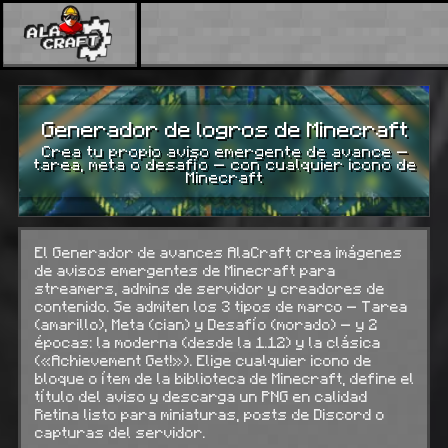
Generador de logros de Minecraft
Crea tu propio aviso emergente de avance —
tarea, meta o desafío — con cualquier icono de
Minecraft
El Generador de avances AlaCraft crea imágenes
de avisos emergentes de Minecraft para
streamers, admins de servidor y creadores de
contenido. Se admiten los 3 tipos de marco — Tarea
(amarillo), Meta (cian) y Desafío (morado) — y 2
épocas: la moderna (desde la 1.12) y la clásica
(«Achievement Get!»). Elige cualquier icono de
bloque o ítem de la biblioteca de Minecraft, define el
título del aviso y descarga un PNG en calidad
Retina listo para miniaturas, posts de Discord o
capturas del servidor.