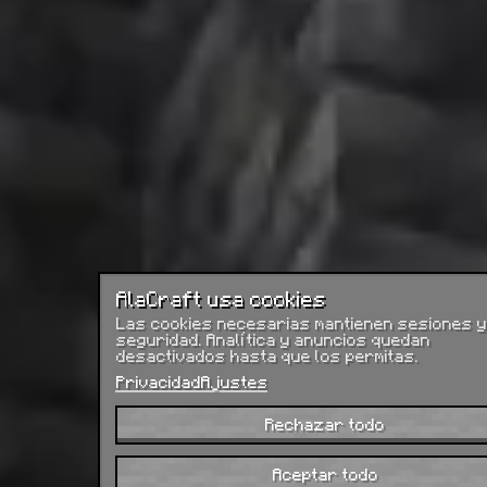
AlaCraft usa cookies
Las cookies necesarias mantienen sesiones y
seguridad. Analítica y anuncios quedan
desactivados hasta que los permitas.
Privacidad
Ajustes
Rechazar todo
Aceptar todo