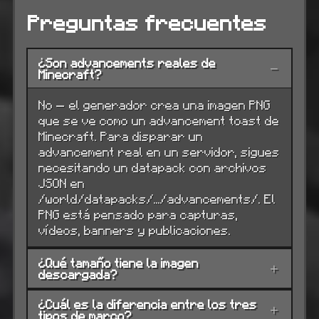
Preguntas frecuentes
¿Son advancements reales de
−
Minecraft?
No — el generador crea una imagen PNG
que se ve como un advancement toast de
Minecraft. Para disparar un
advancement real en un servidor, sigues
necesitando un datapack con archivos
JSON en
/world/datapacks/.../advancements/. El
PNG está pensado para capturas,
vídeos, banners y publicaciones.
¿Qué tamaño tiene la imagen
+
descargada?
¿Cuál es la diferencia entre los tres
+
tipos de marco?