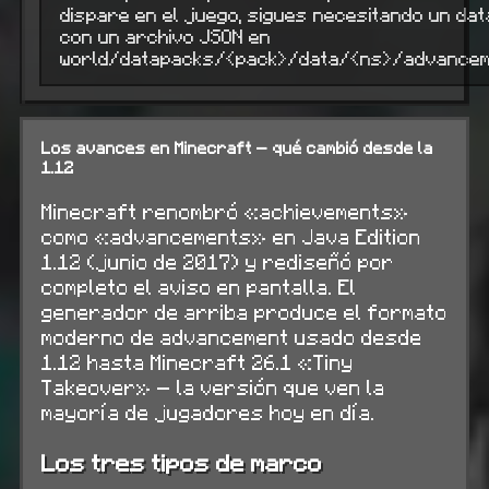
dispare en el juego, sigues necesitando un da
con un archivo JSON en
world/datapacks/<pack>/data/<ns>/advancem
Los avances en Minecraft — qué cambió desde la
1.12
Minecraft renombró «achievements»
como «advancements» en Java Edition
1.12 (junio de 2017) y rediseñó por
completo el aviso en pantalla. El
generador de arriba produce el formato
moderno de advancement usado desde
1.12 hasta Minecraft 26.1 «Tiny
Takeover» — la versión que ven la
mayoría de jugadores hoy en día.
Los tres tipos de marco