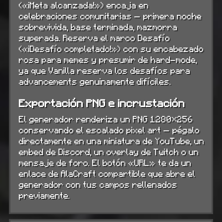
(«¡Meta alcanzada!») encaja en
celebraciones comunitarias — primera noche
sobrevivida, base terminada, mazmorra
superada. Reserva el marco Desafío
(«¡Desafío completado!») con su encabezado
rosa para memes y presumir de hard-mode,
ya que Vanilla reserva los desafíos para
advancements genuinamente difíciles.
Exportación PNG e incrustación
El generador renderiza un PNG 1280×256
conservando el escalado pixel art — pégalo
directamente en una miniatura de YouTube, un
embed de Discord, un overlay de Twitch o un
mensaje de foro. El botón «URL» te da un
enlace de AlaCraft compartible que abre el
generador con tus campos rellenados
previamente.