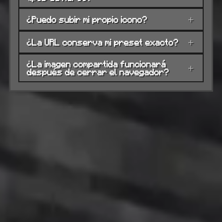
¿Puedo subir mi propio icono?
+
¿La URL conserva mi preset exacto?
+
¿La imagen compartida funcionará
+
después de cerrar el navegador?