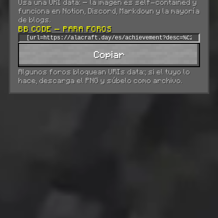
Usa una URI data: — la imagen es self-contained y
funciona en Notion, Discord, Markdown y la mayoría
de blogs.
BB CODE — PARA FOROS
Copiar
Algunos foros bloquean URIs data:; si el tuyo lo
hace, descarga el PNG y súbelo como archivo.