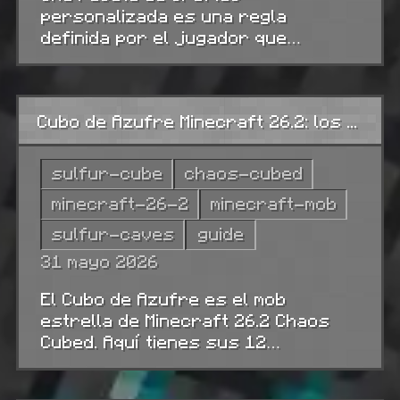
personalizada es una regla
definida por el jugador que
convierte un conjunto de
ingredientes en un objeto. En
Minecraft Java 1.21+ se añade con
Cubo de Azufre Minecraft 26.2: los 12 arquetipos
un datapack — una pequeña carpeta
que contiene un archivo JSON de
receta.
sulfur-cube
chaos-cubed
minecraft-26-2
minecraft-mob
sulfur-caves
guide
31 mayo 2026
El Cubo de Azufre es el mob
estrella de Minecraft 26.2 Chaos
Cubed. Aquí tienes sus 12
arquetipos, el bloque que activa
cada uno, cómo capturarlo y