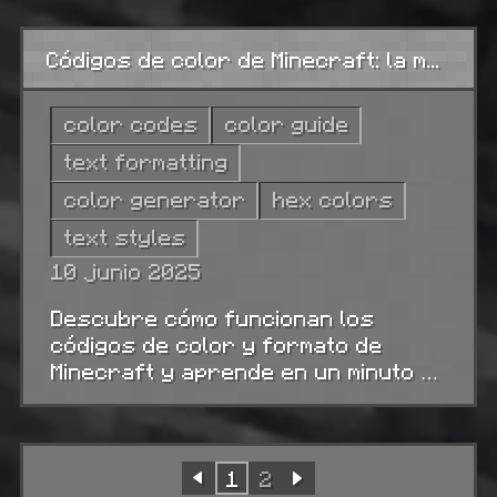
de server.properties, saltos de
línea, diferencias entre Bedrock y
Códigos de color de Minecraft: la magia del texto y cómo dominarla
Java, errores que rompen tu MOTD
en silencio, y un generador gratuito
de AlaCraft.
color codes
color guide
text formatting
color generator
hex colors
text styles
10 junio 2025
Descubre cómo funcionan los
códigos de color y formato de
Minecraft y aprende en un minuto a
crear nicks llamativos, mensajes de
chat y un bonito MOTD con AlaCraft.
1
2