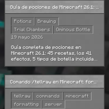
hacerlo crecer y los errores que
Guía de pociones de Minecraft 26.1: recetas, efectos y todos los tipos de botella
más cubos arruinan.
Potions
Brewing
Trial Chambers
Ominous Bottle
19 mayo 2026
Guía completa de pociones en
Minecraft 26.1: 45 recetas, los 41
efectos, 5 tipos de botella incluida
la Botella ominosa, modificadores y
diez recetas listas para copiar.
Comando /tellraw en Minecraft: formato JSON, eventos de clic y ejemplos
tellraw
commands
minecraft
formatting
server