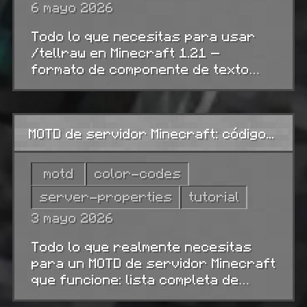
6 mayo 2026
Todo lo que necesitas para usar
/tellraw en Minecraft 1.21 —
formato de componente de texto
JSON, eventos click y hover,
selectores de objetivo y 10
ejemplos listos para pegar en
MOTD de servidor Minecraft: códigos de color, formato y ejemplos que funcionan
bloques de comando o la consola
del servidor.
motd
color-codes
server-properties
tutorial
3 mayo 2026
Todo lo que realmente necesitas
para un MOTD de servidor Minecraft
que funcione: lista completa de
códigos de color y formato, sintaxis