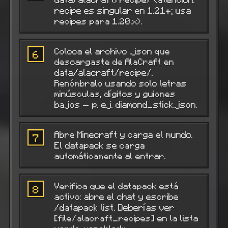
recipe es singular en 1.21+; usa
recipes para 1.20.x).
Coloca el archivo .json que
6
descargaste de AlaCraft en
data/alacraft/recipe/.
Renómbralo usando solo letras
minúsculas, dígitos y guiones
bajos — p. ej. diamond_stick.json.
Abre Minecraft y carga el mundo.
7
El datapack se carga
automáticamente al entrar.
Verifica que el datapack está
8
activo: abre el chat y escribe
/datapack list. Deberías ver
[file/alacraft_recipes] en la lista