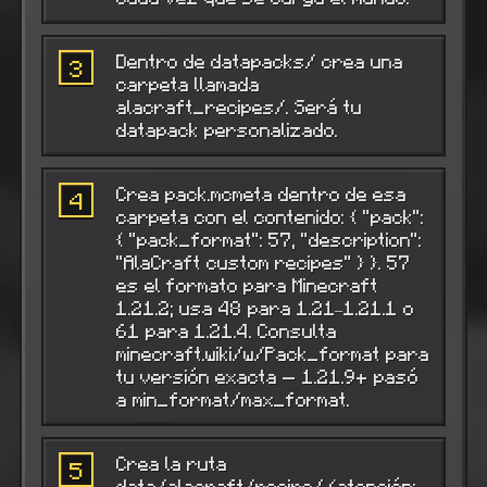
Dentro de datapacks/ crea una
3
carpeta llamada
alacraft_recipes/. Será tu
datapack personalizado.
Crea pack.mcmeta dentro de esa
4
carpeta con el contenido: { "pack":
{ "pack_format": 57, "description":
"AlaCraft custom recipes" } }. 57
es el formato para Minecraft
1.21.2; usa 48 para 1.21–1.21.1 o
61 para 1.21.4. Consulta
minecraft.wiki/w/Pack_format para
tu versión exacta — 1.21.9+ pasó
a min_format/max_format.
Crea la ruta
5
data/alacraft/recipe/ (atención: