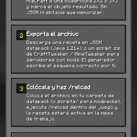
AlaCraft a una cuadrícula 2×2 o 3×3
y marca el objeto resultado. Sin
JSON ni sintaxis que memorizar.
Exporta el archivo
2
Descarga una receta en JSON
datapack (Java 1.21+), o un script .zs
de CraftTweaker / MineTweaker para
servidores con mods. El generador
escribe el esquema correcto por ti.
Colócala y haz /reload
3
Coloca el archivo en tu carpeta de
datapack (o scripts/ para modpacks),
ejecuta /reload dentro del juego y
la receta estará activa en la mesa
de trabajo.