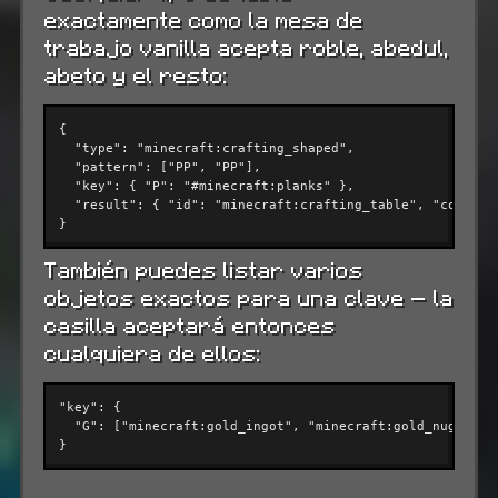
exactamente como la mesa de
trabajo vanilla acepta roble, abedul,
abeto y el resto:
{

"type"
: 
"minecraft:crafting_shaped"
,

"pattern"
: [
"PP"
, 
"PP"
],

"key"
: { 
"P"
: 
"#minecraft:planks"
 },

"result"
: { 
"id"
: 
"minecraft:crafting_table"
, 
"count"
:
}
También puedes listar varios
objetos exactos para una clave — la
casilla aceptará entonces
cualquiera de ellos:
"key"
: {

"G"
: [
"minecraft:gold_ingot"
, 
"minecraft:gold_nugget"
]

}