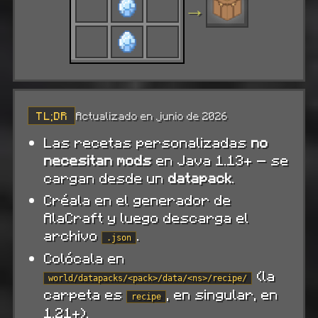
→
TL;DR
Actualizado en junio de 2026
Las recetas personalizadas
no
necesitan mods
en Java 1.13+ — se
cargan desde un
datapack
.
Créala en el generador de
AlaCraft y luego descarga el
archivo
.
.json
Colócala en
(la
world/datapacks/<pack>/data/<ns>/recipe/
carpeta es
, en singular, en
recipe
1.21+).