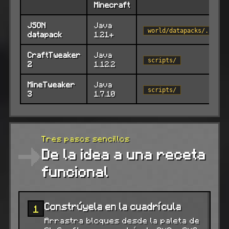
Minecraft
JSON
Java
world/datapacks/.../re
datapack
1.21+
CraftTweaker
Java
scripts/
2
1.12.2
MineTweaker
Java
scripts/
3
1.7.10
Tres pasos sencillos
De la idea a una receta
funcional
Constrúyela en la cuadrícula
1
Arrastra bloques desde la paleta de