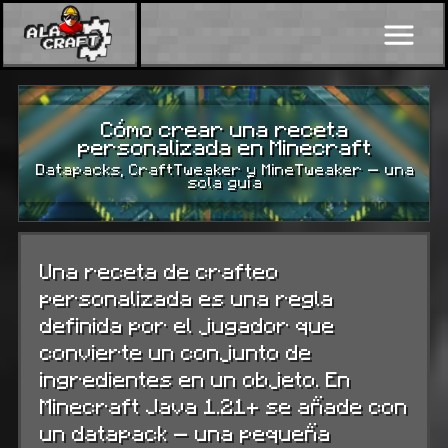
Cómo crear una receta
personalizada en Minecraft
Datapacks, CraftTweaker y MineTweaker — una
sola guía
Una receta de crafteo
personalizada es una regla
definida por el jugador que
convierte un conjunto de
ingredientes en un objeto. En
Minecraft Java 1.21+ se añade con
un datapack — una pequeña