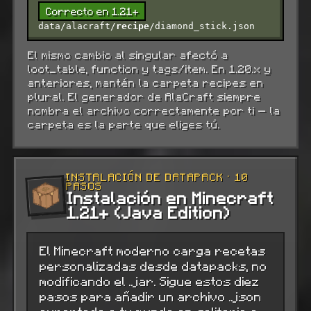
Correcto en 1.21+
data/alacraft/
recipe
/diamond_stick.json
El mismo cambio al singular afectó a
loot_table, function y tags/item. En 1.20.x y
anteriores, mantén la carpeta recipes en
plural. El generador de AlaCraft siempre
nombra el archivo correctamente por ti — la
carpeta es la parte que eliges tú.
INSTALACIÓN DE DATAPACK · 10
PASOS
Instalación en Minecraft
1.21+ (Java Edition)
El Minecraft moderno carga recetas
personalizadas desde datapacks, no
modificando el .jar. Sigue estos diez
pasos para añadir un archivo .json