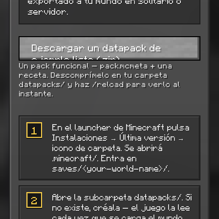
exportado a tu mundo en solitario o
servidor.
Descargar un datapack de
ejemplo listo (.zip)
Un pack funcional — pack.mcmeta + una
receta. Descomprímelo en tu carpeta
datapacks/ y haz /reload para verlo al
instante.
En el launcher de Minecraft pulsa
1
Instalaciones → Última versión →
icono de carpeta. Se abrirá
.minecraft/. Entra en
saves/<your-world-name>/.
Abre la subcarpeta datapacks/. Si
2
no existe, créala — el juego la lee
cada vez que se carga el mundo.