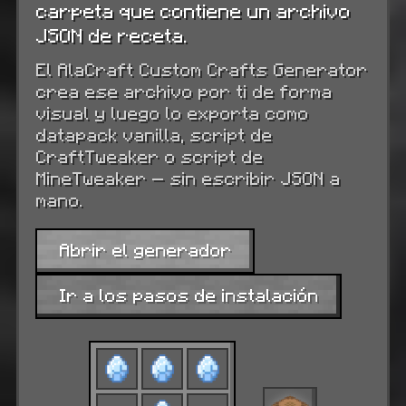
carpeta que contiene un archivo
JSON de receta.
El AlaCraft Custom Crafts Generator
crea ese archivo por ti de forma
visual y luego lo exporta como
datapack vanilla, script de
CraftTweaker o script de
MineTweaker — sin escribir JSON a
mano.
Abrir el generador
Ir a los pasos de instalación