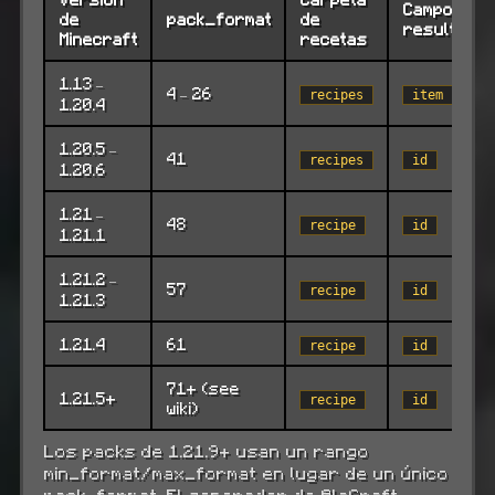
Campo del
de
pack_format
de
resultado
Minecraft
recetas
1.13 –
4 – 26
recipes
item
1.20.4
1.20.5 –
41
recipes
id
1.20.6
1.21 –
48
recipe
id
1.21.1
1.21.2 –
57
recipe
id
1.21.3
1.21.4
61
recipe
id
71+ (see
1.21.5+
recipe
id
wiki)
Los packs de 1.21.9+ usan un rango
min_format/max_format en lugar de un único
pack_format. El generador de AlaCraft