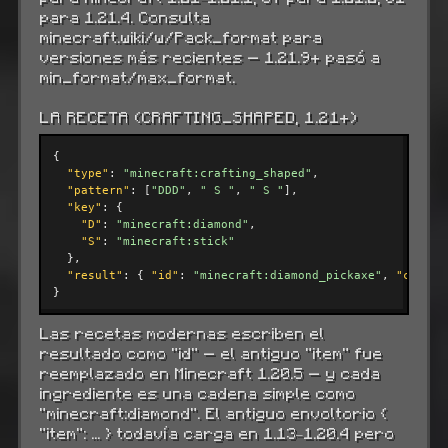
para 1.21.4. Consulta
minecraft.wiki/w/Pack_format para
versiones más recientes — 1.21.9+ pasó a
min_format/max_format.
LA RECETA (CRAFTING_SHAPED, 1.21+)
{

"type"
: 
"minecraft:crafting_shaped"
,

"pattern"
: [
"DDD"
, 
" S "
, 
" S "
],

"key"
: {

"D"
: 
"minecraft:diamond"
,

"S"
: 
"minecraft:stick"
  },

"result"
: { 
"id"
: 
"minecraft:diamond_pickaxe"
, 
"count"
}
Las recetas modernas escriben el
resultado como "id" — el antiguo "item" fue
reemplazado en Minecraft 1.20.5 — y cada
ingrediente es una cadena simple como
"minecraft:diamond". El antiguo envoltorio {
"item": ... } todavía carga en 1.13–1.20.4 pero