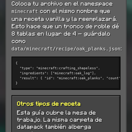
Coloca tu archivo en el namespace
con el mismo nombre que
minecraft
una receta vanilla y la reemplazará.
Esto hace que un tronco de roble dé
8 tablas en lugar de 4 — guárdalo
como
:
data/minecraft/recipe/oak_planks.json
{

"type"
: 
"minecraft:crafting_shapeless"
,

"ingredients"
: [
"minecraft:oak_log"
],

"result"
: { 
"id"
: 
"minecraft:oak_planks"
, 
"count"
: 
8
 }

}
Otros tipos de receta
Esta guía cubre la mesa de
trabajo. La misma carpeta de
datapack también alberga