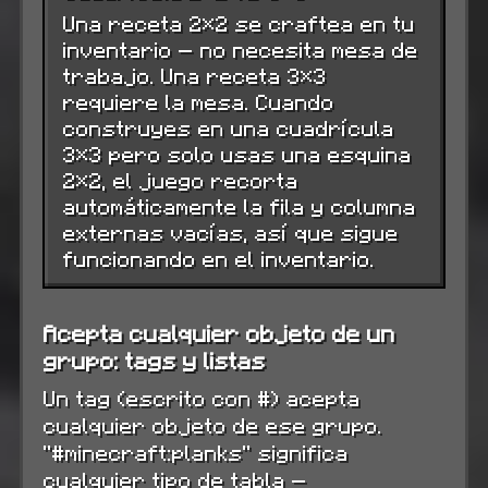
Una receta 2×2 se craftea en tu
inventario — no necesita mesa de
trabajo. Una receta 3×3
requiere la mesa. Cuando
construyes en una cuadrícula
3×3 pero solo usas una esquina
2×2, el juego recorta
automáticamente la fila y columna
externas vacías, así que sigue
funcionando en el inventario.
Acepta cualquier objeto de un
grupo: tags y listas
Un tag (escrito con #) acepta
cualquier objeto de ese grupo.
"#minecraft:planks" significa
cualquier tipo de tabla —