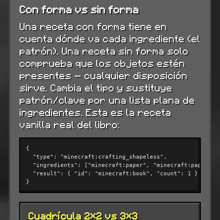
Con forma vs sin forma
Una receta con forma tiene en
cuenta dónde va cada ingrediente (el
patrón). Una receta sin forma solo
comprueba que los objetos estén
presentes — cualquier disposición
sirve. Cambia el tipo y sustituye
patrón/clave por una lista plana de
ingredientes. Esta es la receta
vanilla real del libro:
{

"type"
: 
"minecraft:crafting_shapeless"
,

"ingredients"
: [
"minecraft:paper"
, 
"minecraft:paper"
, 
"result"
: { 
"id"
: 
"minecraft:book"
, 
"count"
: 
1
 }

}
Cuadrícula 2×2 vs 3×3