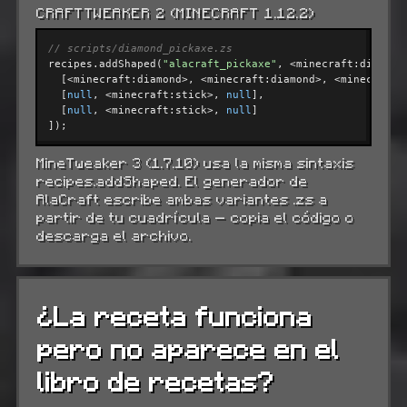
CRAFTTWEAKER 2 (MINECRAFT 1.12.2)
// scripts/diamond_pickaxe.zs
recipes.addShaped(
"alacraft_pickaxe"
, <minecraft:diamond_
  [<minecraft:diamond>, <minecraft:diamond>, <minecraft:d
  [
null
, <minecraft:stick>, 
null
],

  [
null
, <minecraft:stick>, 
null
]

]);
MineTweaker 3 (1.7.10) usa la misma sintaxis
recipes.addShaped. El generador de
AlaCraft escribe ambas variantes .zs a
partir de tu cuadrícula — copia el código o
descarga el archivo.
¿La receta funciona
pero no aparece en el
libro de recetas?