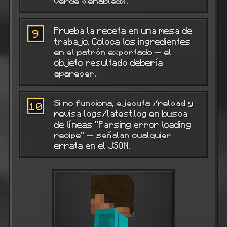
verde «enabled».
Prueba la receta en una mesa de
9
trabajo. Coloca los ingredientes
en el patrón exportado — el
objeto resultado debería
aparecer.
Si no funciona, ejecuta /reload y
10
revisa logs/latest.log en busca
de líneas "Parsing error loading
recipe" — señalan cualquier
errata en el JSON.