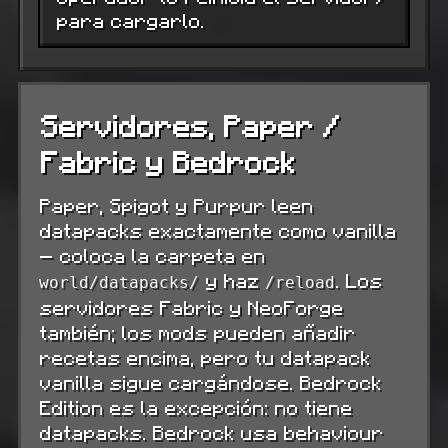
para cargarlo.
Servidores, Paper /
Fabric y Bedrock
Paper, Spigot y Purpur leen
datapacks exactamente como vanilla
— coloca la carpeta en
y haz
. Los
world/datapacks/
/reload
servidores Fabric y NeoForge
también; los mods pueden añadir
recetas encima, pero tu datapack
vanilla sigue cargándose. Bedrock
Edition es la excepción: no tiene
datapacks. Bedrock usa behaviour