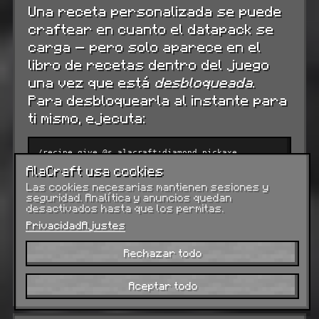
Una receta personalizada se puede
craftear en cuanto el datapack se
carga — pero solo aparece en el
libro de recetas dentro del juego
una vez que está
desbloqueada
.
Para desbloquearla al instante para
ti mismo, ejecuta:
/recipe give @s alacraft:diamond_pickaxe
AlaCraft usa cookies
Usa /recipe give @a ... para desbloquearla
Las cookies necesarias mantienen sesiones y
para todos. Para desbloquearla
seguridad. Analítica y anuncios quedan
desactivados hasta que los permitas.
automáticamente cuando un jugador recoge
un ingrediente, incluye un advancement con
Privacidad
Ajustes
un disparador inventory_changed que
recompense la receta — la misma forma en
Rechazar todo
que vanilla revela recetas a medida que
recoges materiales.
Aceptar todo