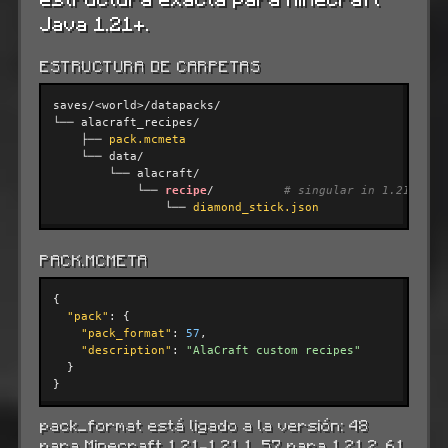
Java 1.21+.
ESTRUCTURA DE CARPETAS
saves/<world>/datapacks/

└── alacraft_recipes/

    ├── 
pack.mcmeta
    └── data/

        └── alacraft/

            └── 
recipe
/          
# singular in 1.21+ !
                └── 
diamond_stick.json
PACK.MCMETA
{

"pack"
: {

"pack_format"
: 
57
,

"description"
: 
"AlaCraft custom recipes"
  }

}
pack_format está ligado a la versión: 48
para Minecraft 1.21–1.21.1, 57 para 1.21.2, 61