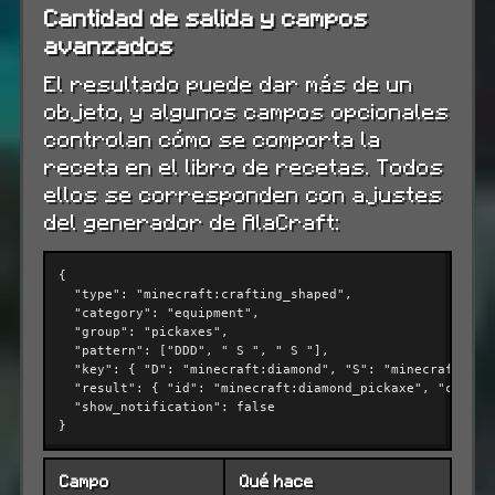
Cantidad de salida y campos
avanzados
El resultado puede dar más de un
objeto, y algunos campos opcionales
controlan cómo se comporta la
receta en el libro de recetas. Todos
ellos se corresponden con ajustes
del generador de AlaCraft:
{

"type"
: 
"minecraft:crafting_shaped"
,

"category"
: 
"equipment"
,

"group"
: 
"pickaxes"
,

"pattern"
: [
"DDD"
, 
" S "
, 
" S "
],

"key"
: { 
"D"
: 
"minecraft:diamond"
, 
"S"
: 
"minecraft:sti
"result"
: { 
"id"
: 
"minecraft:diamond_pickaxe"
, 
"count"
"show_notification"
: 
false
}
Campo
Qué hace