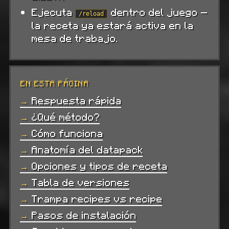
Ejecuta
dentro del juego —
/reload
la receta ya estará activa en la
mesa de trabajo.
EN ESTA PÁGINA
Respuesta rápida
¿Qué método?
Cómo funciona
Anatomía del datapack
Opciones y tipos de receta
Tabla de versiones
Trampa recipes vs recipe
Pasos de instalación