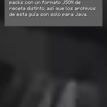
packs con un formato JSON de
receta distinto, así que los archivos
de esta guía son solo para Java.