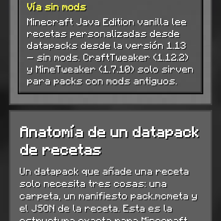
Vía sin mods
Minecraft Java Edition vanilla lee
recetas personalizadas desde
datapacks desde la versión 1.13
— sin mods. CraftTweaker (1.12.2)
y MineTweaker (1.7.10) solo sirven
para packs con mods antiguos.
Anatomía de un datapack
de recetas
Un datapack que añade una receta
solo necesita tres cosas: una
carpeta, un manifiesto pack.mcmeta y
el JSON de la receta. Esta es la
estructura exacta para Minecraft