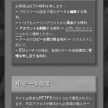
お客様は以下の権利を有します：
- プロフィール設定で個人データを
編集
する権
利。
- いつでもメーリングリストから
退会
する権利。
-
アカウントを削除
する権利 —
お問い合わせフォ
ーム
からご連絡ください。
- データの
コピーを受け取る
権利 — リクエストに
応じて。
- EUユーザーの場合、各国のデータ保護機関に
苦
情を申し立てる
権利。
4. データ保護
サイトは安全なHTTPSプロトコルで運営されてい
ます。不正アクセスや開示からお客様の個人デー