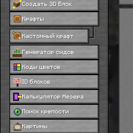
Создать 3D Блок
Крафты
Кастомный крафт
Генератор сидов
Коды цветов
ID блоков
Калькулятор Незера
Поиск крепости
Картины