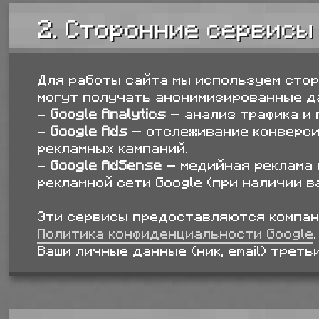
2. Сторонние сервисы
Для работы сайта мы используем стор
могут получать анонимизированные д
-
Google Analytics
— анализ трафика и 
-
Google Ads
— отслеживание конверси
рекламных кампаний.
-
Google AdSense
— медийная реклама 
рекламной сети Google (при наличии в
Эти сервисы предоставляются компани
Политика конфиденциальности Google
.
Ваши личные данные (ник, email) трет