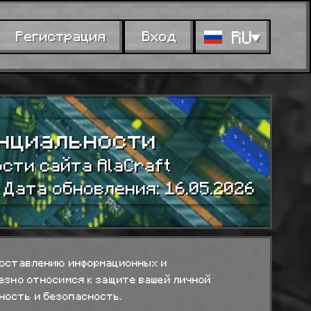
RU
Регистрация
Вход
нциальности
сти сайта AlaCraft
· Дата обновления: 16.05.2026
доставлению информационных и
ьезно относимся к защите вашей личной
ность и безопасность.