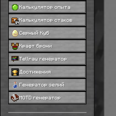
Калькулятор опыта
Калькулятор стаков
Серный Куб
Крафт брони
Tellraw генератор
Достижения
Генератор зелий
MOTD генератор