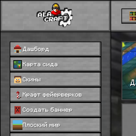
Дашборд
Карта сида
Скины
Д
Крафт фейерверков
Создать баннер
Плоский мир