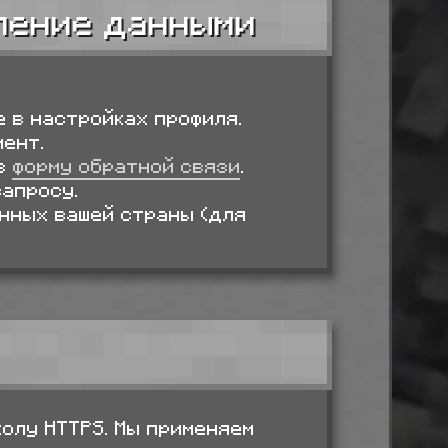
вление данными
 в настройках профиля.
ент.
з
форму обратной связи
.
апросу.
нных вашей страны (для
олу HTTPS. Мы применяем