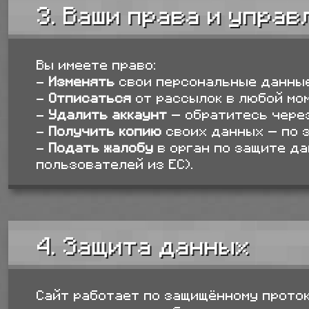
3. Ваши права и упра
Вы имеете право:
-
Изменять
свои персональные данные
-
Отписаться
от рассылок в любой мом
-
Удалить аккаунт
— обратитесь чере
-
Получить копию
своих данных — по з
-
Подать жалобу
в орган по защите да
пользователей из ЕС).
4. Защита данных
Сайт работает по защищённому проток