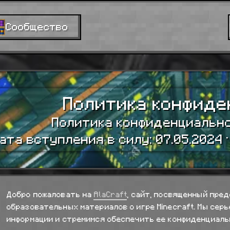
Сообщество
Политика конфиде
Политика конфиденциально
ата вступления в силу: 07.05.2024 
Добро пожаловать на
AlaCraft
, сайт, посвященный пре
образовательных материалов о игре Minecraft. Мы сер
информации и стремимся обеспечить ее конфиденциаль