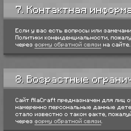
7. Контактная информ
Если у вас есть вопросы или замечан
Политики конфиденциальности, пожалу
через
форму обратной связи
на сайте.
8. Возрастные ограни
Сайт AlaCraft предназначен для лиц о
намеренно персональные данные детей
стало известно о таком факте, пожалу
через
форму обратной связи
.