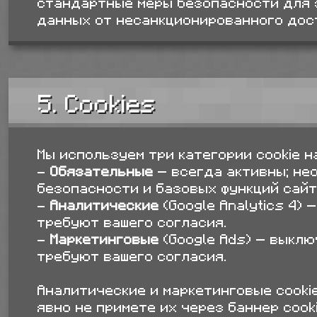
стандартные меры безопасности для 
данных от несанкционированного дост
5. Cookies
Мы используем три категории cookie на
-
Обязательные
— всегда активны; не
безопасности и базовых функций сайт
-
Аналитические
(Google Analytics 4)
требуют вашего согласия.
-
Маркетинговые
(Google Ads) — выклю
требуют вашего согласия.
Аналитические и маркетинговые cooki
явно не примете их через баннер cooki