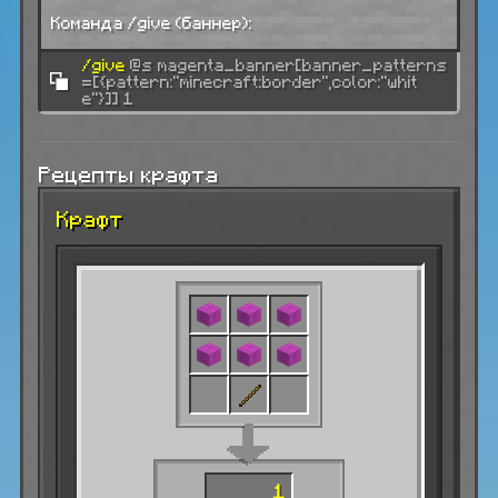
Команда /give (баннер):
/give
@s magenta_banner[banner_patterns
=[{pattern:"minecraft:border",color:"whit
e"}]] 1
Рецепты крафта
Крафт
1