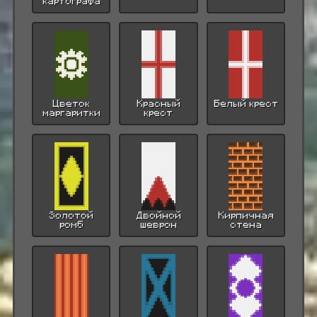
картографа
Цветок
Красный
Белый крест
маргаритки
крест
Золотой
Двойной
Кирпичная
ромб
шеврон
стена