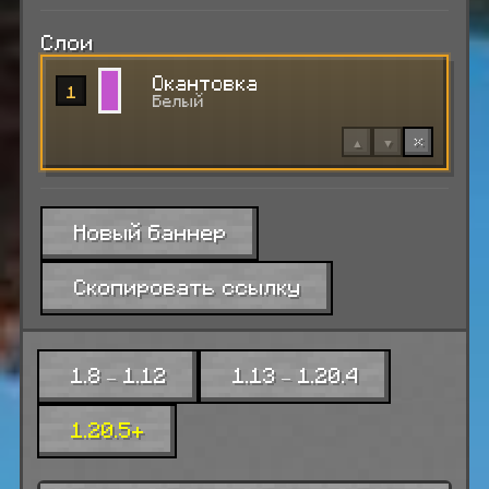
Слои
Окантовка
1
Белый
▲
▼
×
Новый баннер
Скопировать ссылку
1.8 – 1.12
1.13 – 1.20.4
1.20.5+