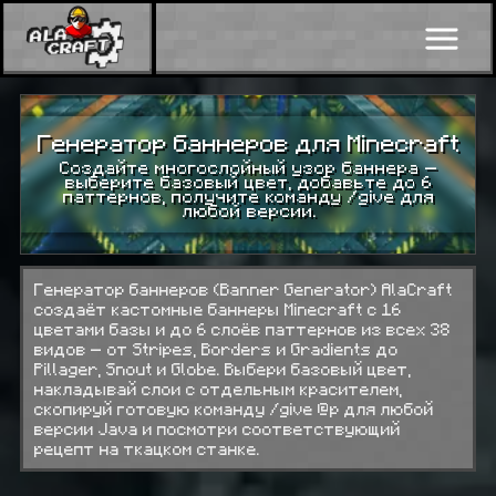
Генератор баннеров для Minecraft
Создайте многослойный узор баннера —
выберите базовый цвет, добавьте до 6
паттернов, получите команду /give для
любой версии.
Генератор баннеров (Banner Generator) AlaCraft
создаёт кастомные баннеры Minecraft с 16
цветами базы и до 6 слоёв паттернов из всех 38
видов — от Stripes, Borders и Gradients до
Pillager, Snout и Globe. Выбери базовый цвет,
накладывай слои с отдельным красителем,
скопируй готовую команду
/give @p
для любой
версии Java и посмотри соответствующий
рецепт на ткацком станке.