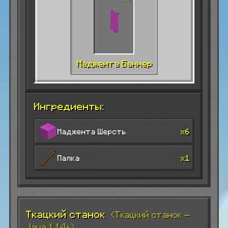
Маджента Баннер
Ингредиенты:
Маджента Шерсть
x6
Палка
x1
Ткацкий станок
(Ткацкий станок —
Java 1.14+)