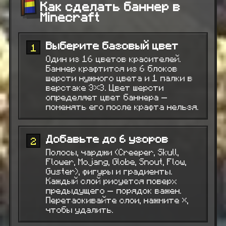
Как сделать баннер в
Minecraft
Выберите базовый цвет
1
Один из 16 цветов красителей.
Баннер крафтится из 6 блоков
шерсти нужного цвета и 1 палки в
верстаке 3×3. Цвет шерсти
определяет цвет баннера —
поменять его после крафта нельзя.
Добавьте до 6 узоров
2
Полосы, чарджи (Creeper, Skull,
Flower, Mojang, Globe, Snout, Flow,
Guster), фигуры и градиенты.
Каждый слой рисуется поверх
предыдущего — порядок важен.
Перетаскивайте слои, нажмите ×,
чтобы удалить.