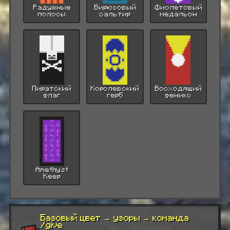
Радужные
Бирюзовый
Фиолетовый
полосы
сальтир
медальон
Пиратский
Королевский
Восходящий
флаг
герб
феникс
Amethyst
Keep
Базовый цвет → узоры → команда
/give