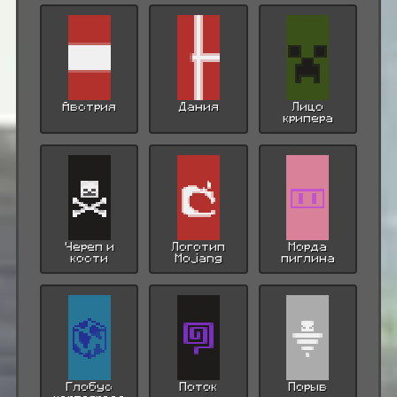
Австрия
Дания
Лицо
крипера
Череп и
Логотип
Морда
кости
Mojang
пиглина
Глобус
Поток
Порыв