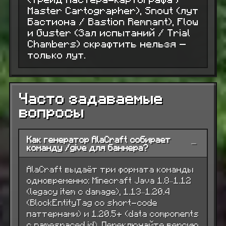
Master Cartographer), Snout (лут
Бастиона / Bastion Remnant), Flow
и Guster (Зал испытаний / Trial
Chambers) скрафтить нельзя —
только лут.
Часто задаваемые
вопросы
Как генератор AlaCraft собирает
−
команду /give для баннера?
AlaCraft выдаёт три формата команды
одновременно: Minecraft Java 1.8–1.12
(legacy item с damage), 1.13–1.20.4
(BlockEntityTag со short-code
паттернами) и 1.20.5+ (data components
с namespaced id). Переключайте версию