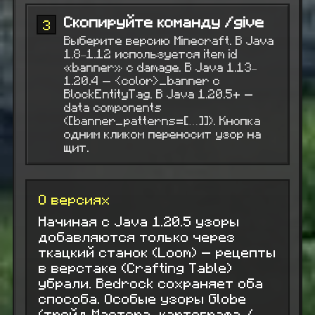
Скопируйте команду /give
3
Выберите версию Minecraft. В Java
1.8–1.12 используется item id
«banner» с damage. В Java 1.13–
1.20.4 — <color>_banner с
BlockEntityTag. В Java 1.20.5+ —
data components
([banner_patterns=[…]]). Кнопка
одним кликом переносит узор на
щит.
О версиях
Начиная с Java 1.20.5 узоры
добавляются только через
ткацкий станок (Loom) — рецепты
в верстаке (Crafting Table)
убрали. Bedrock сохраняет оба
способа. Особые узоры Globe
(трейд Мастера-картографа /