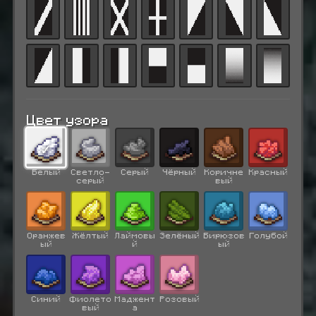
Цвет узора
✓
Белый
Светло-
Серый
Чёрный
Коричне
Красный
серый
вый
Оранжев
Жёлтый
Лаймовы
Зелёный
Бирюзов
Голубой
ый
й
ый
Синий
Фиолето
Маджент
Розовый
вый
а