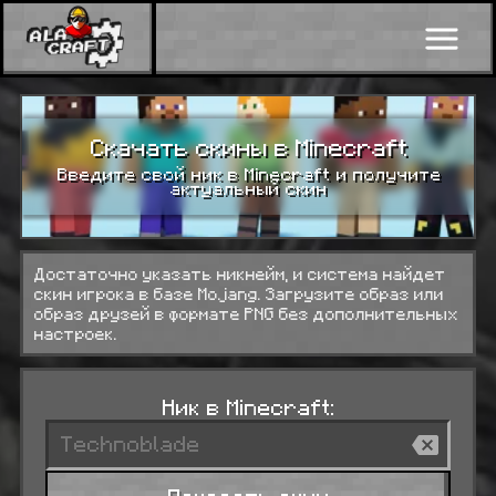
Скачать скины в Minecraft
Введите свой ник в Minecraft и получите
актуальный скин
Достаточно указать никнейм, и система найдет
скин игрока в базе Mojang. Загрузите образ или
образ друзей в формате PNG без дополнительных
настроек.
Ник в Minecraft: