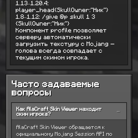
1.13–1.20.4:
player_head{SkullOwner:"Ник"}
1.8–1.12: /give @p skull 1 3
{SkullOwner:"Ник"}
Компонент profile позволяет
серверу автоматически
загрузить текстуру с Mojang —
голова всегда совпадает с
текущим скином игрока.
Часто задаваемые
вопросы
Как AlaCraft Skin Viewer находит
−
скин игрока?
AlaCraft Skin Viewer обращается к
официальному Mojang Session API по