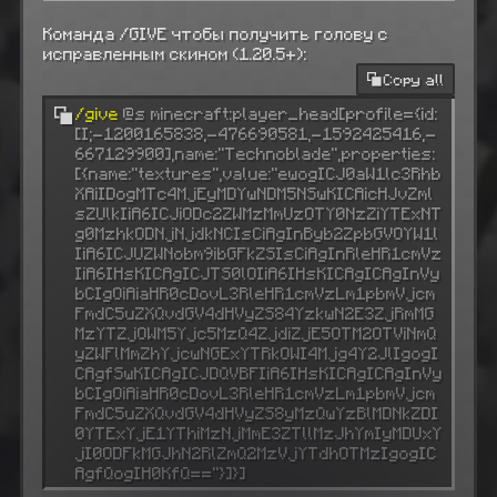
Команда /GIVE чтобы получить голову с
исправленным скином (1.20.5+):
Copy all
/give
@s minecraft:player_head[profile={id:
[I;-1200165838,-476690581,-1592425416,-
667129900],name:"Technoblade",properties:
[{name:"textures",value:"ewogICJ0aW1lc3Rhb
XAiIDogMTc4MjEyMDYwNDM5NSwKICAicHJvZml
sZUlkIiA6ICJiODc2ZWMzMmUzOTY0NzZiYTExNT
g0MzhkODNjNjdkNCIsCiAgInByb2ZpbGVOYW1l
IiA6ICJUZWNobm9ibGFkZSIsCiAgInRleHR1cmVz
IiA6IHsKICAgICJTS0lOIiA6IHsKICAgICAgInVy
bCIgOiAiaHR0cDovL3RleHR1cmVzLm1pbmVjcm
FmdC5uZXQvdGV4dHVyZS84YzkwN2E3ZjRmMG
MzYTZjOWM5Yjc5MzQ4ZjdiZjE5OTM2OTViNmQ
yZWFlMmZhYjcwNGExYTRkOWI4Mjg4Y2JlIgogI
CAgfSwKICAgICJDQVBFIiA6IHsKICAgICAgInVy
bCIgOiAiaHR0cDovL3RleHR1cmVzLm1pbmVjcm
FmdC5uZXQvdGV4dHVyZS8yMzQwYzBlMDNkZDI
0YTExYjE1YThiMzNjMmE3ZTllMzJhYmIyMDUxY
jI0ODFkMGJhN2RlZmQ2MzVjYTdhOTMzIgogIC
AgfQogIH0KfQ=="}]}]