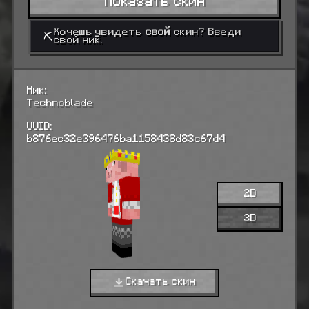
Показать скин
Хочешь увидеть
свой
скин? Введи
⛏
свой ник.
Ник:
Technoblade
UUID:
b876ec32e396476ba1158438d83c67d4
2D
3D
Скачать скин