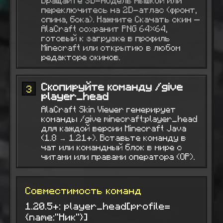
Вращайте 3D-модель мышкой или
переключитесь на 2D-атлас (фронт,
спина, бока). Нажмите Скачать скин —
AlaCraft сохранит PNG 64×64,
готовый к загрузке в профиль
Minecraft или открытию в любом
редакторе скинов.
Скопируйте команду /give
3
player_head
AlaCraft Skin Viewer генерирует
команды /give minecraft:player_head
для каждой версии Minecraft Java
(1.8 → 1.21+). Вставьте команду в
чат или командный блок в мире с
читами или правами оператора (OP).
Совместимость команд
1.20.5+: player_head[profile=
{name:"Ник"}]