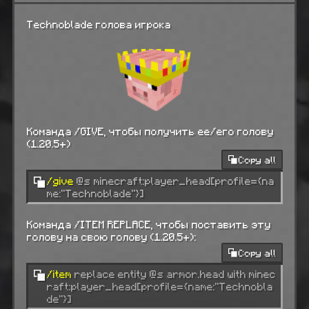
Technoblade голова игрока
Команда /GIVE, чтобы получить ее/его голову
(1.20.5+)
Copy all
/give
@s minecraft:player_head[profile={na
me:"Technoblade"}]
Команда /ITEM REPLACE, чтобы поставить эту
голову на свою голову (1.20.5+):
Copy all
/item
replace entity @s armor.head with minec
raft:player_head[profile={name:"Technobla
de"}]