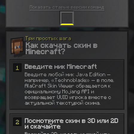
Показать
старые
версии команд
Три простых шага
Как скачать скин в
Minecraft?
Введите ник Minecraft
1
Введите любой ник Java Edition —
например, «Technoblade» — в поле.
AlaCraft Skin Viewer обращается к
официальному Mojang API и
возвращает UUID игрока вместе с
актуальной текстурой скина.
Посмотрите скин в 3D или 2D
2
и скачайте