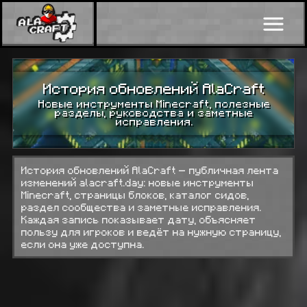
История обновлений AlaCraft
Новые инструменты Minecraft, полезные
разделы, руководства и заметные
исправления.
История обновлений AlaCraft — публичная лента
изменений alacraft.day: новые инструменты
Minecraft, страницы блоков, каталог сидов,
раздел сообщества и заметные исправления.
Каждая запись показывает дату, объясняет
пользу для игроков и ведёт на нужную страницу,
если она уже доступна.