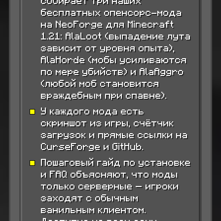
собирает три наших
бесплатных опенсорс-мода
на NeoForge для Minecraft
1.21: AlaLoot (выпадение лута
зависит от уровня опыта),
AlaHorde (мобы усиливаются
по мере убийств) и AlaAggro
(любой моб становится
враждебным при спавне).
У каждого мода есть
скриншот из игры, счётчик
загрузок и прямые ссылки на
CurseForge и GitHub.
Пошаговый гайд по установке
и FAQ объясняют, что моды
только серверные — игроки
заходят с обычным
ванильным клиентом.