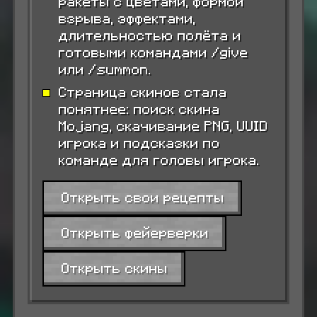
ракеты с цветами, формой
взрыва, эффектами,
длительностью полёта и
готовыми командами /give
или /summon.
Страница скинов стала
понятнее: поиск скина
Mojang, скачивание PNG, UUID
игрока и подсказки по
команде для головы игрока.
Открыть свои рецепты
Открыть фейерверки
Открыть скины