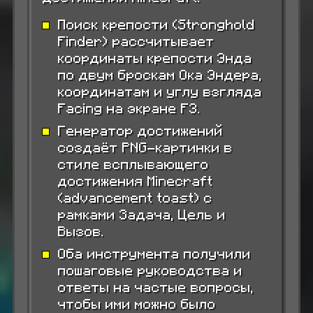
Поиск крепости (Stronghold
Finder) рассчитывает
координаты крепости Энда
по двум броскам Ока Эндера,
координатам и углу взгляда
Facing на экране F3.
Генератор достижений
создаёт PNG-картинки в
стиле всплывающего
достижения Minecraft
(advancement toast) с
рамками Задача, Цель и
Вызов.
Оба инструмента получили
пошаговые руководства и
ответы на частые вопросы,
чтобы ими можно было