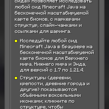
сида» позволяет исследовать
любой сид Minecraft Java на
бесконечной масштабируемой
карте биомов, с маркерами
структур, слайм-чанками и
ссылками для шаринга.
Исследуйте любой сид
Minecraft Java в браузере на
бесконечной масштабируемой
карте биомов для Верхнего
мира, Нижнего мира и Энда,
для версий с 1.7 по 1.21.4.
Структуры (деревни,
крепости, древние города и
другие) показываются
объёмными воксельными
иконками; кликните по
структуре, чтобы