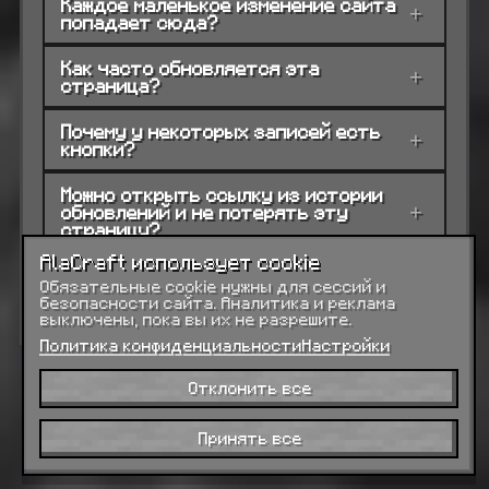
Каждое маленькое изменение сайта
+
попадает сюда?
Как часто обновляется эта
+
страница?
Почему у некоторых записей есть
+
кнопки?
Можно открыть ссылку из истории
обновлений и не потерять эту
+
страницу?
AlaCraft использует cookie
Это техническая история
+
Обязательные cookie нужны для сессий и
коммитов?
безопасности сайта. Аналитика и реклама
выключены, пока вы их не разрешите.
Политика конфиденциальности
Настройки
Отклонить все
Принять все