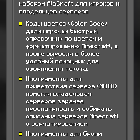
набором AlaCraft для игроков и
владельцев серверов.
Коды цветов (Color Code)
дали игрокам быстрый
справочник по цветам и
форматированию Minecraft, а
позже выросли в более
удобный помощник для
оформления текста.
Инструменты для
приветствия сервера (MOTD)
помогли владельцам
серверов заранее
просматривать и собирать
описания серверов Minecraft
с форматированием.
Инструменты для брони