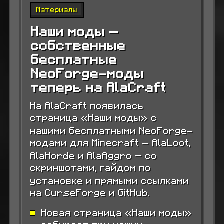
Материалы
Наши моды —
собственные
бесплатные
NeoForge-моды
теперь на AlaCraft
На AlaCraft появилась
страница «Наши моды» с
нашими бесплатными NeoForge-
модами для Minecraft — AlaLoot,
AlaHorde и AlaAggro — со
скриншотами, гайдом по
установке и прямыми ссылками
на CurseForge и GitHub.
Новая страница «Наши моды»