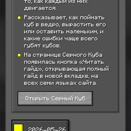
то, как каждый из них
двигается.
Рассказывает, как поймать
куб в ведро, вырастить его
или оставить маленьким, и
какие ошибки чаще всего
губят кубов.
На странице Серного Куба
появилась кнопка «Читать
гайд», открывающая полный
гайд в новой вкладке, на
всех семи языках сайта.
Открыть Серный Куб
2026-05-26