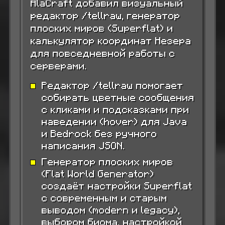
AlaCraft добавил визуальный
редактор /tellraw, генератор
плоских миров (Superflat) и
калькулятор координат Незера
для повседневной работы с
серверами.
Редактор /tellraw помогает
собирать цветные сообщения
с кликами и подсказками при
наведении (hover) для Java
и Bedrock без ручного
написания JSON.
Генератор плоских миров
(Flat World Generator)
создаёт настройки Superflat
с современным и старым
выводом (modern и legacy),
выбором биома, настройкой