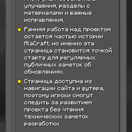
улучшения, разделы с
материалами и важные
исправления.
Ранняя работа над проектом
остается частью истории
AlaCraft, но именно эта
страница становится точкой
старта для регулярных
публичных заметок об
обновлениях.
Страница доступна из
навигации сайта и футера,
поэтому игроки смогут
следить за развитием
проекта без чтения
технических заметок
разработки.