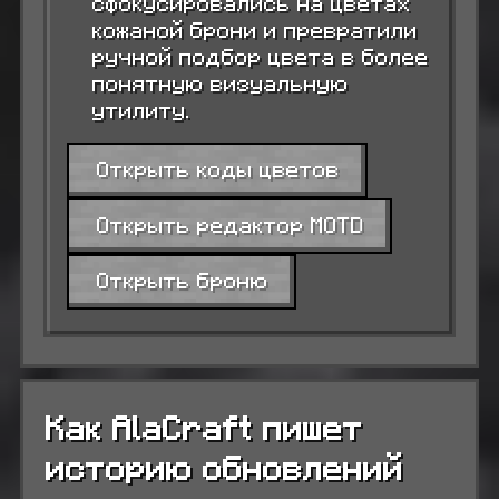
сфокусировались на цветах
кожаной брони и превратили
ручной подбор цвета в более
понятную визуальную
утилиту.
Открыть коды цветов
Открыть редактор MOTD
Открыть броню
Как AlaCraft пишет
историю обновлений