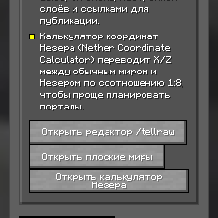
слоёв и ссылками для
публикации.
Калькулятор координат
Незера (Nether Coordinate
Calculator) переводит X/Z
между обычным миром и
Незером по соотношению 1:8,
чтобы проще планировать
порталы.
Открыть редактор /tellraw
Открыть плоские миры
Открыть калькулятор
Незера