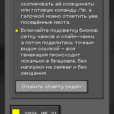
скопировать её координаты
или готовую команду /tp, а
галочкой можно отметить уже
посещённые места.
Включайте подсветку биомов,
сетку чанков и слайм-чанки,
а потом поделитесь точным
видом ссылкой — вся
генерация происходит
локально в браузере, без
нагрузки на сервер и без
ожидания.
Открыть «Карту сида»
2026-05-31