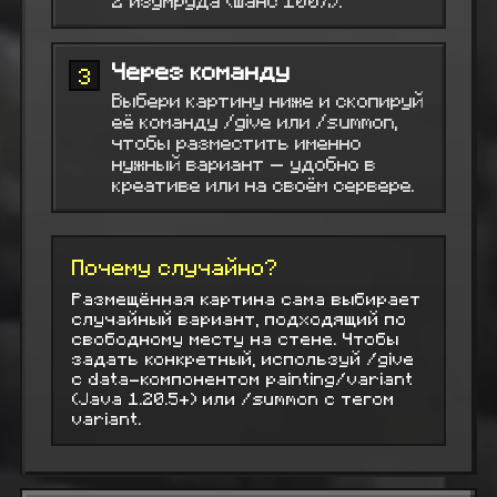
2 изумруда (шанс 100%).
Через команду
3
Выбери картину ниже и скопируй
её команду /give или /summon,
чтобы разместить именно
нужный вариант — удобно в
креативе или на своём сервере.
Почему случайно?
Размещённая картина сама выбирает
случайный вариант, подходящий по
свободному месту на стене. Чтобы
задать конкретный, используй /give
с data-компонентом painting/variant
(Java 1.20.5+) или /summon с тегом
variant.