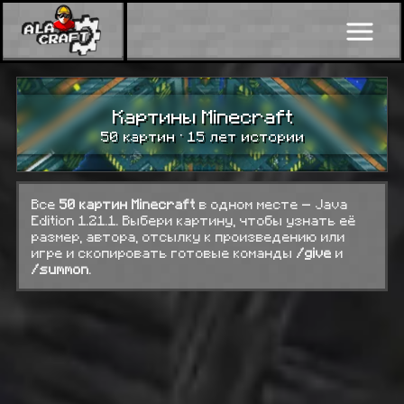
Картины Minecraft
50 картин · 15 лет истории
Все
50 картин Minecraft
в одном месте — Java
Edition 1.21.1. Выбери картину, чтобы узнать её
размер, автора, отсылку к произведению или
игре и скопировать готовые команды
/give
и
/summon
.