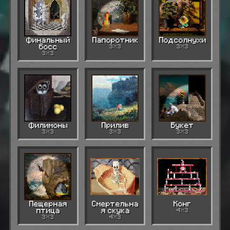
Финальный
Папоротник
Подсолнухи
босс
3×3
3×3
3×3
Филимоны
Прилив
Букет
3×3
3×3
3×3
Пещерная
Смертельна
Конг
птица
я скука
4×3
3×3
4×3