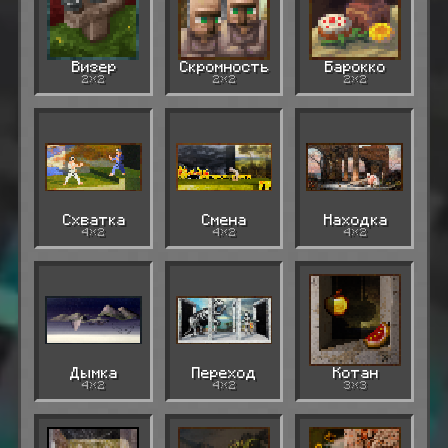
Визер
Скромность
Барокко
2×2
2×2
2×2
Схватка
Смена
Находка
4×2
4×2
4×2
Дымка
Переход
Котан
4×2
4×2
3×3