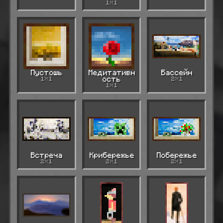
1×1
Пустошь
Медитативн
Бассейн
1×1
ость
2×1
1×1
Встреча
Крибережье
Побережье
2×1
2×1
2×1