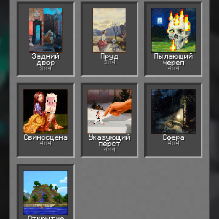
Задний
Пруд
Пылающий
двор
3×4
череп
3×4
4×4
Свиносцена
Указующий
Сфера
4×4
перст
4×4
4×4
Открытие