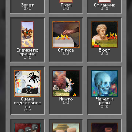
Закат
Грэм
Странник
2×1
1×2
1×2
Скачки по
Спичка
Бюст
прерии
2×2
2×2
1×2
Сцена
Ничто
Череп и
подготовле
2×2
розы
на
2×2
2×2