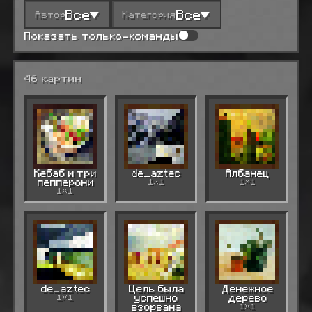
Все
Все
Автор
Категория
Показать только-команды
46 картин
Кебаб и три
de_aztec
Албанец
пепперони
1×1
1×1
1×1
de_aztec
Цель была
Денежное
1×1
успешно
дерево
взорвана
1×1