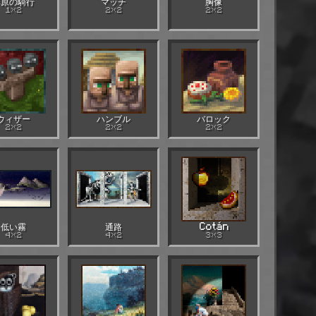
草原の騎行
マッチ
胸像
1×2
2×2
2×2
ウィザー
ハンブル
バロック
2×2
2×2
2×2
低い霧
通路
Cotán
4×2
4×2
3×3