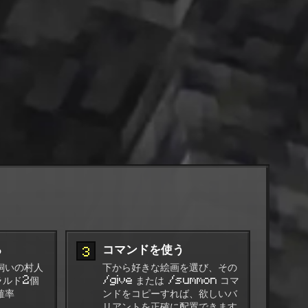
る
コマンドを使う
3
飼いの村人
下から好きな絵画を選び、その
ラルド2個
/give または /summon コマ
確率
ンドをコピーすれば、欲しいバ
リアントを正確に配置できます