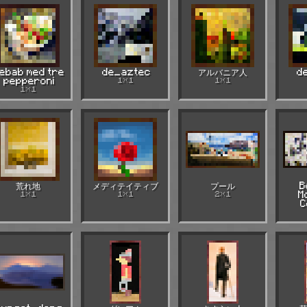
ebab med tre
de_aztec
アルバニア人
d
pepperoni
1×1
1×1
1×1
荒れ地
メディテイティブ
プール
B
1×1
1×1
2×1
M
C