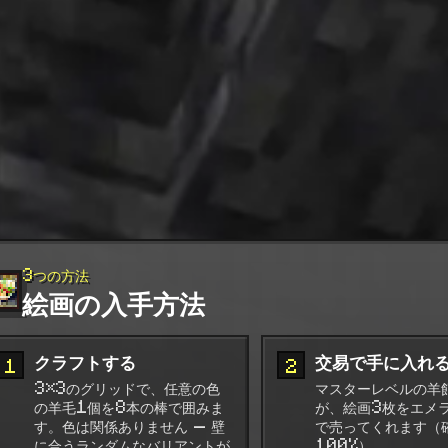
3つの方法
絵画の入手方法
クラフトする
交易で手に入れ
1
2
3×3のグリッドで、任意の色
マスターレベルの羊
の羊毛1個を8本の棒で囲みま
が、絵画3枚をエメ
す。色は関係ありません — 壁
で売ってくれます（
に合うランダムなバリアントが
100%）。