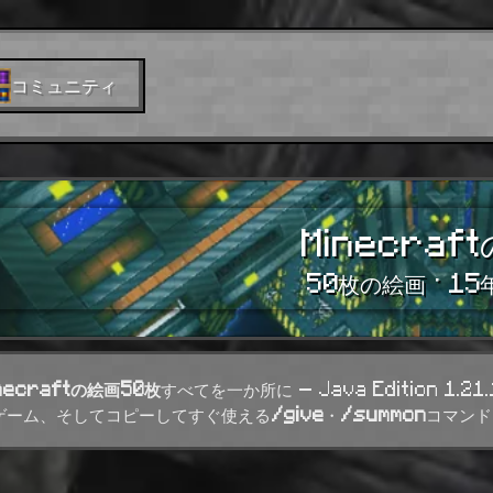
コミュニティ
Minecraf
50枚の絵画 · 1
necraftの絵画50枚
すべてを一か所に — Java Edition 
ゲーム、そしてコピーしてすぐ使える
/give
・
/summon
コマンド