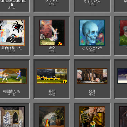
sunset_dens
グレアム
さすらい人
e
1×2
1×2
2×1
舞台は整った
虚空
どくろとバラ
2×2
2×2
2×2
格闘家たち
幕間
発見
4×2
4×2
4×2