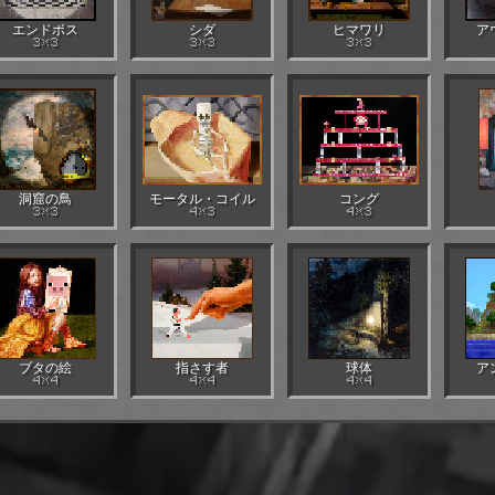
エンドボス
シダ
ヒマワリ
ア
3×3
3×3
3×3
洞窟の鳥
モータル・コイル
コング
3×3
4×3
4×3
ブタの絵
指さす者
球体
ア
4×4
4×4
4×4