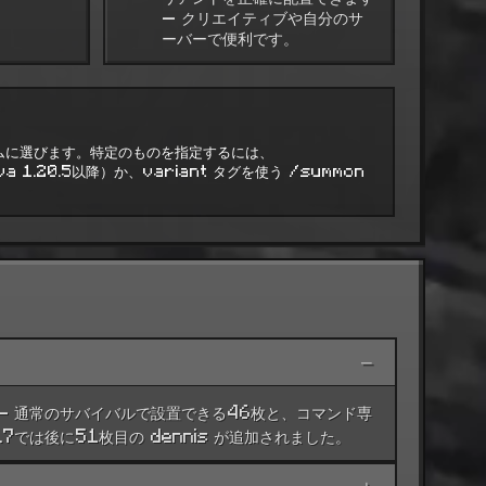
— クリエイティブや自分のサ
ーバーで便利です。
ムに選びます。特定のものを指定するには、
a 1.20.5以降）か、variant タグを使う /summon
−
ります — 通常のサバイバルで設置できる46枚と、コマンド専
では後に51枚目の dennis が追加されました。