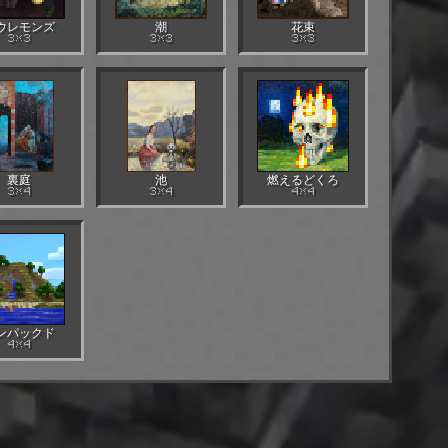
ウレモンズ
潮
花束
3×3
3×3
3×3
裏庭
池
燃えるどくろ
3×4
3×4
4×4
ンパックド
4×4