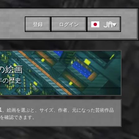
JA
登録
ログイン
tの絵画
5年の歴史
1.21.1。絵画を選ぶと、サイズ、作者、元になった芸術作品
を確認できます。