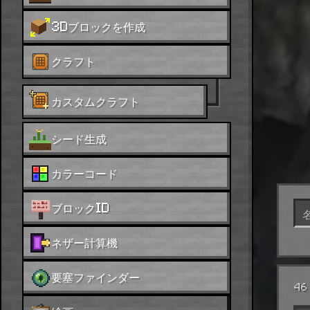
3Dブロックを作成
クラフト
カスタムクラフト
シード生成
カラーコード
ブロックID
ネザー計算機
要塞ファインダー
46