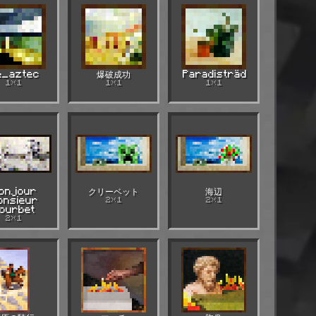
e_aztec
爆破成功
Paradisträd
1×1
1×1
1×1
onjour
クリーベット
海辺
onsieur
2×1
2×1
ourbet
2×1