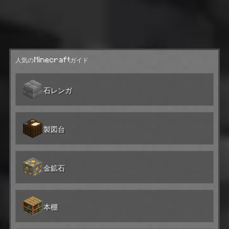
人気のMinecraftガイド
石レンガ
製図台
金鉱石
本棚