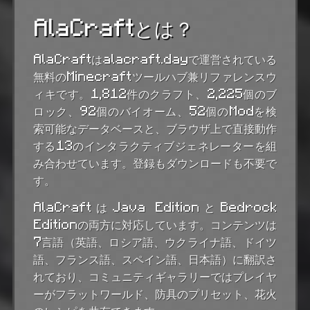
AlaCraftとは？
AlaCraftはalacraft.dayで運営されている
無料のMinecraftツールハブ兼リファレンスウ
ィキです。1,812件のクラフト、2,225個のブ
ロック、92個のバイオーム、52個のModを検
索可能なデータベースと、ブラウザ上で直接動作
する13のインタラクティブジェネレーターを組
み合わせています。登録もダウンロードも不要で
す。
AlaCraftはJava EditionとBedrock
Editionの両方に対応しています。コンテンツは
7言語（英語、ロシア語、ウクライナ語、ドイツ
語、フランス語、スペイン語、日本語）に翻訳さ
れており、コミュニティギャラリーではプレイヤ
ーがフラットワールド、防具のプリセット、花火