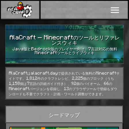
AlaCraft — Minecraftのツールとリファレ
ンスウィキ
Java版とBedrock版のプレイヤー向け、7言語対応の無料
Minecraftツールとライブウィキ
AlaCraftはalacraft.dayで提供されている無料のMinecraftサ
イトです。1,812件のクラフトレシピ、2,225個のブロック（うち
1,158個は7言語の詳細ガイド付き）、92個のバイオーム、66の
Minecraftバージョンを収録し、13のブラウザツールで登録もダウ
ンロードも不要でクラフト・計画・ワールド調整ができます。
シードマップ