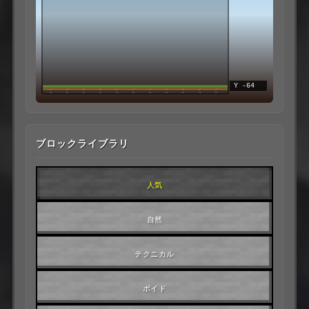
Y -64
ブロックライブラリ
人気
自然
テクニカル
ボイド