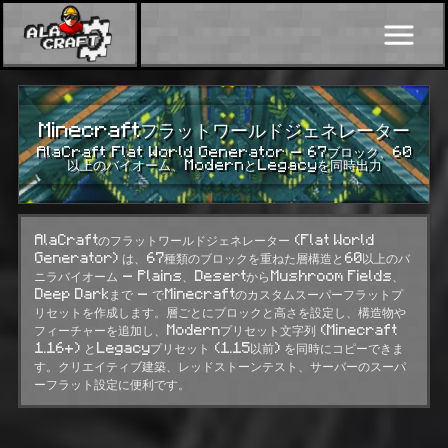
Minecraftフラットワールドジェネレーター
AlaCraft Flat World Generator — 67ブロック、60
以上のバイオーム、ModernとLegacyを同時出力
AlaCraftのフラットワールドジェネレーター (Flat World
Generator) は、67種類のブロックを重ねた層構造と60以上のバ
ニラバイオーム — Plains、DesertからMushroom Fields、
Deep Darkまで — でMinecraftのカスタムスーパーフラットプ
リセットを作成します。層ごとにブロックと高さを設定し、構造物や
フィーチャーを追加し、Modernプリセット文字列 (Minecraft
1.16+) とLegacyプリセット (1.15以前) を同時にコピーできま
す。クリエイティブ建築、レッドストーンテスト、サーバーのスーパ
ーフラット設定に便利です。