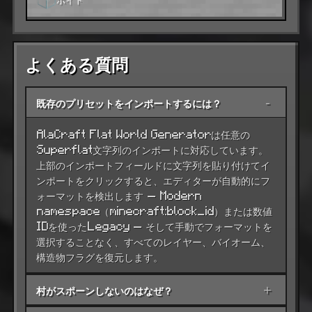
よくある質問
既存のプリセットをインポートするには？
-
AlaCraft Flat World Generatorは任意の
Superflat文字列のインポートに対応しています。
上部のインポートフィールドに文字列を貼り付けてイ
ンポートをクリックすると、エディターが自動的にフ
ォーマットを検出します — Modern
namespace（minecraft:block_id）または数値
IDを使ったLegacy — そして手動でフォーマットを
選択することなく、すべてのレイヤー、バイオーム、
構造物フラグを復元します。
村がスポーンしないのはなぜ？
+