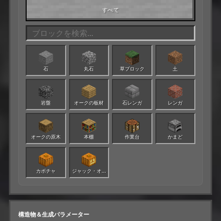
すべて
石
丸石
草ブロック
土
岩盤
オークの板材
石レンガ
レンガ
オークの原木
本棚
作業台
かまど
カボチャ
ジャック・オ・ランタン
構造物＆生成パラメーター