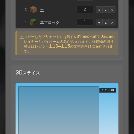
土
▼
▲
✕
2
草ブロック
▼
▲
✕
1
⚠
コピーしたプリセットには現在のMinecraft Javaの
レイヤーとバイオームのみが含まれます。構造物の切り
替えはレガシー1.13-1.15の文字列向けに保存されま
す。
3Dスライス
↑ Y 319