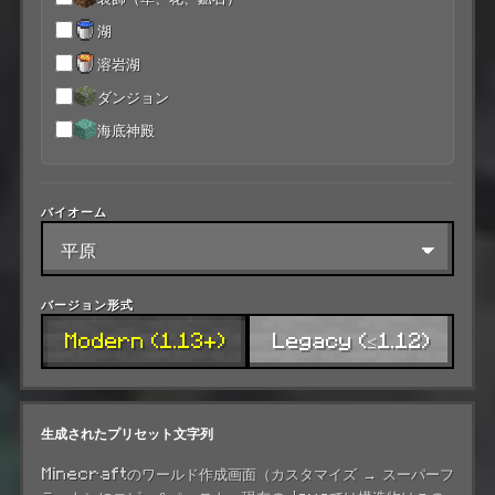
湖
溶岩湖
ダンジョン
海底神殿
バイオーム
バージョン形式
Modern (1.13+)
Legacy (≤1.12)
生成されたプリセット文字列
Minecraftのワールド作成画面（カスタマイズ → スーパーフ