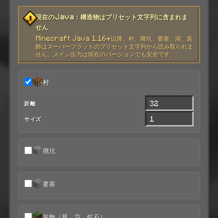
現在のJava：構造物はプリセット文字列に含まれま
せん
Minecraft Java 1.16+以降、村、廃坑、要塞、湖、装
飾はスーパーフラットのプリセット文字列から読み取られま
せん。メイン出力は現在のバージョンでも安全です。
村
距離
サイズ
廃坑
要塞
装飾（草、花、鉱石）