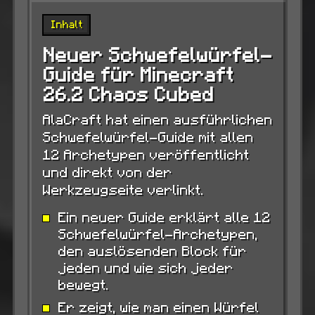
Inhalt
Neuer Schwefelwürfel-
Guide für Minecraft
26.2 Chaos Cubed
AlaCraft hat einen ausführlichen
Schwefelwürfel-Guide mit allen
12 Archetypen veröffentlicht
und direkt von der
Werkzeugseite verlinkt.
Ein neuer Guide erklärt alle 12
Schwefelwürfel-Archetypen,
den auslösenden Block für
jeden und wie sich jeder
bewegt.
Er zeigt, wie man einen Würfel