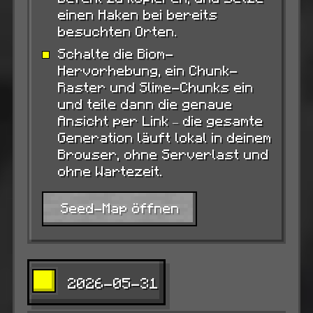
einen Haken bei bereits
besuchten Orten.
Schalte die Biom-
Hervorhebung, ein Chunk-
Raster und Slime-Chunks ein
und teile dann die genaue
Ansicht per Link – die gesamte
Generation läuft lokal in deinem
Browser, ohne Serverlast und
ohne Wartezeit.
Seed-Map öffnen
2026-05-31