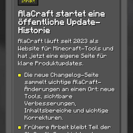
Inhalt
AlaCraft startet eine
öffentliche Update-
Historie
AlaCraft läuft seit 2023 als
Website für Minecraft-Tools und
hat jetzt eine eigene Seite für
klare Produktupdates.
Die neue Changelog-Seite
sammelt wichtige AlaCraft-
Änderungen an einem Ort: neue
Tools, sichtbare
Verbesserungen,
Inhaltsbereiche und wichtige
Korrekturen.
Frühere Arbeit bleibt Teil der