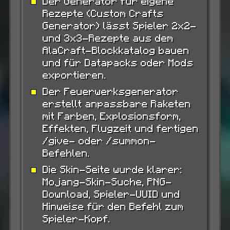
Der Generator für eigene
Rezepte (Custom Crafts
Generator) lässt Spieler 2x2-
und 3x3-Rezepte aus dem
AlaCraft-Blockkatalog bauen
und für Datapacks oder Mods
exportieren.
Der Feuerwerksgenerator
erstellt anpassbare Raketen
mit Farben, Explosionsform,
Effekten, Flugzeit und fertigen
/give- oder /summon-
Befehlen.
Die Skin-Seite wurde klarer:
Mojang-Skin-Suche, PNG-
Download, Spieler-UUID und
Hinweise für den Befehl zum
Spieler-Kopf.