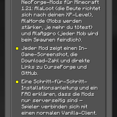
NeoForge-Mods für Minecraft
1.21: AlaLoot (die Beute richtet
sich nach deinem XP-Level),
AlaHorde (Mobs werden
stärker, je mehr du tötest)
und AlaAggro (jeder Mob wird
beim Spawnen feindlich).
Jeder Mod zeigt einen In-
Game-Screenshot, die
Download-Zahl und direkte
Links zu CurseForge und
GitHub.
Eine Schritt-für-Schritt-
Installationsanleitung und ein
FAQ erklären, dass die Mods
nur serverseitig sind —
Spieler verbinden sich mit
einem normalen Vanilla-Client.