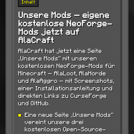
Inhalt
Unsere Mods — eigene
kostenlose NeoForge-
Mods jetzt auf
AlaCraft
AlaCraft hat jetzt eine Seite
„Unsere Mods“ mit unseren
kostenlosen NeoForge-Mods für
Minecraft — AlaLoot, AlaHorde
und AlaAggro — mit Screenshots,
einer Installationsanleitung und
direkten Links zu CurseForge
und GitHub.
Eine neue Seite „Unsere Mods“
vereint unsere drei
kostenlosen Open-Source-