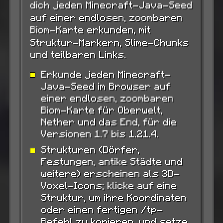
dich jeden Minecraft-Java-Seed
auf einer endlosen, zoombaren
Biom-Karte erkunden, mit
Struktur-Markern, Slime-Chunks
und teilbaren Links.
Erkunde jeden Minecraft-
Java-Seed im Browser auf
einer endlosen, zoombaren
Biom-Karte für Oberwelt,
Nether und das End, für die
Versionen 1.7 bis 1.21.4.
Strukturen (Dörfer,
Festungen, antike Städte und
weitere) erscheinen als 3D-
Voxel-Icons; klicke auf eine
Struktur, um ihre Koordinaten
oder einen fertigen /tp-
Befehl zu kopieren, und setze