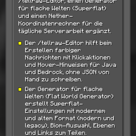
/tellraw-Editor, einen Generator
für flache Welten (Superflat)
und einen Nether-
Koordinatenrechner für die
tägliche Serverarbeit ergänzt.
Der /tellraw-Editor hilft beim
Erstellen farbiger
Nachrichten mit Klickaktionen
und Hover-Hinweisen für Java
und Bedrock, ohne JSON von
Hand zu schreiben.
Der Generator für flache
Welten (Flat World Generator)
erstellt Superflat-
Einstellungen mit modernem
und altem Format (modern und
legacy), Biom-Auswahl, Ebenen
und Links zum Teilen.