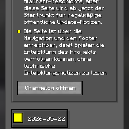
AlaCraft-Geschichte, aber
diese Seite wird ab jetzt der
Startpunkt für regelmäßige
öffentliche Update-Notizen.
Die Seite ist über die
Navigation und den Footer
erreichbar, damit Spieler die
Entwicklung des Projekts
verfolgen können, ohne
technische
Entwicklungsnotizen zu lesen.
Changelog öffnen
2026-05-22