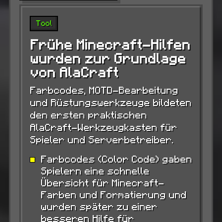
Tool
Frühe Minecraft-Hilfen
wurden zur Grundlage
von AlaCraft
Farbcodes, MOTD-Bearbeitung
und Rüstungswerkzeuge bildeten
den ersten praktischen
AlaCraft-Werkzeugkasten für
Spieler und Serverbetreiber.
Farbcodes (Color Code) gaben
Spielern eine schnelle
Übersicht für Minecraft-
Farben und Formatierung und
wurden später zu einer
besseren Hilfe für