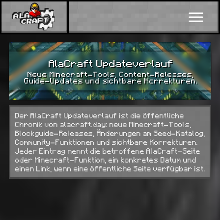
AlaCraft Updateverlauf
Neue Minecraft-Tools, Content-Releases,
Guide-Updates und sichtbare Korrekturen.
Der AlaCraft Updateverlauf ist die öffentliche
Chronik von alacraft.day: neue Minecraft-Tools,
Blockguide-Releases, Änderungen am Seed-Katalog,
Community-Funktionen und sichtbare Korrekturen.
Jeder Eintrag nennt die betroffene AlaCraft-Seite
oder Minecraft-Funktion, ein konkretes Datum und
einen Link, wenn eine öffentliche Seite verfügbar ist.