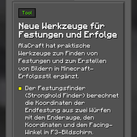
Tool
Neue Werkzeuge für
Festungen und Erfolge
AlaCraft hat praktische
Werkzeuge zum Finden von
Festungen und zum Erstellen
von Bildern im Minecraft-
Erfolgsstil ergänzt.
Der Festungsfinder
(Stronghold Finder) berechnet
die Koordinaten der
Endfestung aus zwei Würfen
mit dem Enderauge, den
Koordinaten und dem Facing-
Winkel im F3-Bildschirm.