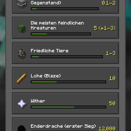
0.1-2
Gegenstand)
Die meisten feindlichen
5 (+1-3)
Kreaturen
Friedliche Tiere
1-3
Lohe (Blaze)
10
Wither
50
Enderdrache (erster Sieg)
12,000