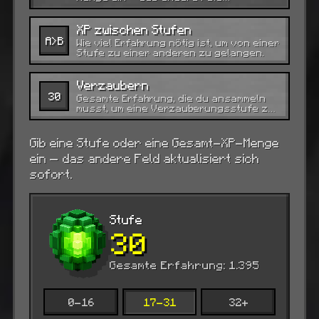
aktualisiert sich sofort.
XP zwischen Stufen
A>B
Wie viel Erfahrung nötig ist, um von einer
Stufe zu einer anderen zu gelangen.
Verzaubern
30
Gesamte Erfahrung, die du ansammeln
musst, um eine Verzauberungsstufe zu
erreichen.
Gib eine Stufe oder eine Gesamt-XP-Menge
ein — das andere Feld aktualisiert sich
sofort.
Stufe
30
Gesamte Erfahrung: 1.395
0-16
17-31
32+