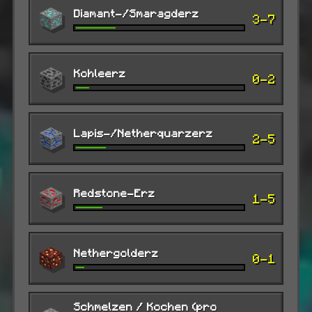
Diamant-/Smaragderz
3-7
Kohleerz
0-2
Lapis-/Netherquarzerz
2-5
Redstone-Erz
1-5
Nethergolderz
0-1
Schmelzen / Kochen (pro