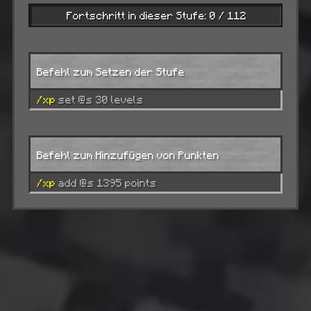
Fortschritt in dieser Stufe: 0 / 112
Befehl zum Setzen der Stufe
/xp
set @s 30 levels
Befehl zum Hinzufügen von Punkten
/xp
add @s 1395 points