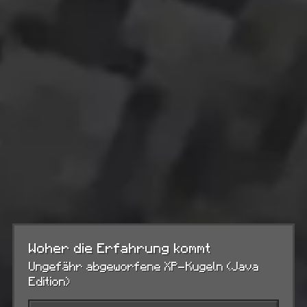
Woher die Erfahrung kommt
Ungefähr abgeworfene XP-Kugeln (Java
Edition)