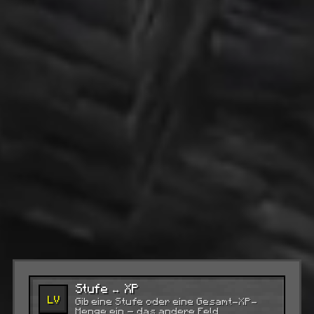
Stufe ↔ XP
LV
Gib eine Stufe oder eine Gesamt-XP-
Menge ein — das andere Feld