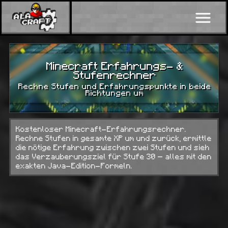
Minecraft Erfahrungs- &
Stufenrechner
Rechne Stufen und Erfahrungspunkte in beide
Richtungen um
Kostenloser Minecraft-Erfahrungsrechner.
Rechne Stufen in gesamte XP um und zurück, ermittle
die nötige Erfahrung zwischen zwei Stufen und sieh
das Verzauberungsziel für Stufe 30 — alles mit den
exakten Java-Edition-Formeln.