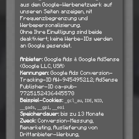
aus dem Google-Werbenetzwerk auf
unseren Seiten anzeigen, mit
Frequenzbegrenzung und
Werbepersonalisierung.
Ohne Ihre Einwilligung sind beide
deaktiviert; keine Werbe-IDs werden
an Google gesendet.
Anbieter:
Google Ads & Google AdSense
(Google LLC, USA)
Kennungen:
Google Ads Conversion-
Tracking-ID AW-945495212; AdSense
Publisher-ID ca-pub-
7725152436445578
Beispiel-Cookies:
,
,
,
_gcl_au
IDE
NID
,
,
__gads
__gpi
__eoi
Speicherdauer:
bis zu 13 Monate
Zweck:
Conversion-Messung,
Remarketing, Auslieferung von
Drittanbieter-Werbung,