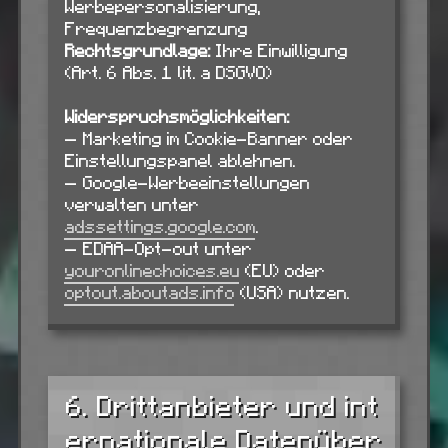
Werbepersonalisierung,
Frequenzbegrenzung
Rechtsgrundlage:
Ihre Einwilligung
(Art. 6 Abs. 1 lit. a DSGVO)
Widerspruchsmöglichkeiten:
— Marketing im Cookie-Banner oder
Einstellungspanel ablehnen.
— Google-Werbeeinstellungen
verwalten unter
adssettings.google.com
.
— EDAA-Opt-out unter
youronlinechoices.eu
(EU) oder
optout.aboutads.info
(USA) nutzen.
6. Drittanbieter und int
ernationale Datenüber