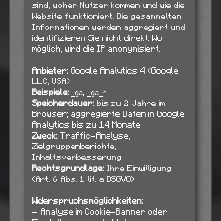
sind, woher Nutzer kommen und wie die
Website funktioniert. Die gesammelten
Informationen werden aggregiert und
identifizieren Sie nicht direkt. Wo
möglich, wird die IP anonymisiert.
Anbieter:
Google Analytics 4 (Google
LLC, USA)
Beispiele:
,
_ga
_ga_*
Speicherdauer:
bis zu 2 Jahre im
Browser; aggregierte Daten in Google
Analytics bis zu 14 Monate
Zweck:
Traffic-Analyse,
Zielgruppenberichte,
Inhaltsverbesserung
Rechtsgrundlage:
Ihre Einwilligung
(Art. 6 Abs. 1 lit. a DSGVO)
Widerspruchsmöglichkeiten:
— Analyse im Cookie-Banner oder