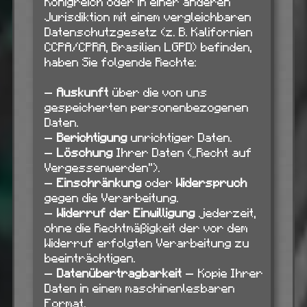
Königreich oder in einer anderen
Jurisdiktion mit einem vergleichbaren
Datenschutzgesetz (z. B. Kalifornien
CCPA/CPRA, Brasilien LGPD) befinden,
haben Sie folgende Rechte:
—
Auskunft
über die von uns
gespeicherten personenbezogenen
Daten.
—
Berichtigung
unrichtiger Daten.
—
Löschung
Ihrer Daten („Recht auf
Vergessenwerden“).
—
Einschränkung
oder
Widerspruch
gegen die Verarbeitung.
—
Widerruf der Einwilligung
jederzeit,
ohne die Rechtmäßigkeit der vor dem
Widerruf erfolgten Verarbeitung zu
beeinträchtigen.
—
Datenübertragbarkeit
— Kopie Ihrer
Daten in einem maschinenlesbaren
Format.