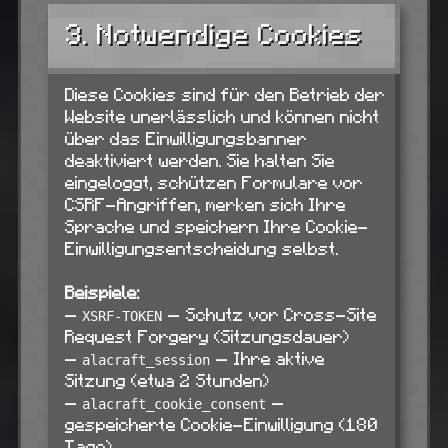
3. Notwendige Cookies
Diese Cookies sind für den Betrieb der
Website unerlässlich und können nicht
über das Einwilligungsbanner
deaktiviert werden. Sie halten Sie
eingeloggt, schützen Formulare vor
CSRF-Angriffen, merken sich Ihre
Sprache und speichern Ihre Cookie-
Einwilligungsentscheidung selbst.
Beispiele:
—
— Schutz vor Cross-Site
XSRF-TOKEN
Request Forgery (Sitzungsdauer)
—
— Ihre aktive
alacraft_session
Sitzung (etwa 2 Stunden)
—
—
alacraft_cookie_consent
gespeicherte Cookie-Einwilligung (180
Tage)