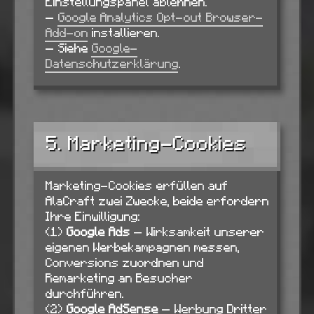
Einstellungspanel ablehnen.
—
Google Analytics Opt-out Browser-
Add-on
installieren.
— Siehe
Google-
Datenschutzerklärung
.
5. Marketing-Cookies
Marketing-Cookies erfüllen auf
AlaCraft zwei Zwecke, beide erfordern
Ihre Einwilligung:
(1)
Google Ads
— Wirksamkeit unserer
eigenen Werbekampagnen messen,
Conversions zuordnen und
Remarketing an Besucher
durchführen.
(2)
Google AdSense
— Werbung Dritter