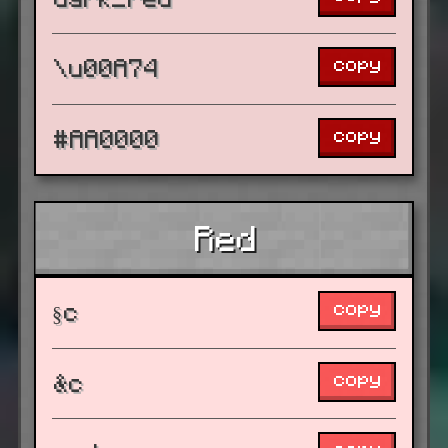
copy
\u00A74
copy
#AA0000
Red
copy
§c
copy
&c