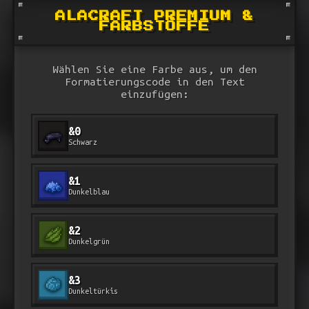
ALACRAFT PREMIUM &
FARBSTOFFE
Wählen Sie eine Farbe aus, um den
Formatierungscode in den Text
einzufügen:
&0
Schwarz
&1
Dunkelblau
&2
Dunkelgrün
&3
Dunkeltürkis