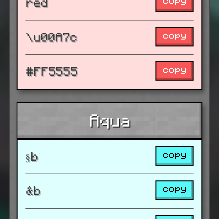
copy
red
copy
\u00A7c
copy
#FF5555
Aqua
copy
§b
copy
&b