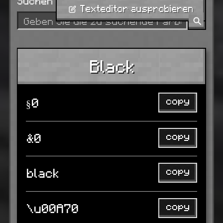
Suchen
Texteditor ausprobieren
Black
copy
§0
copy
&0
copy
black
copy
\u00A70