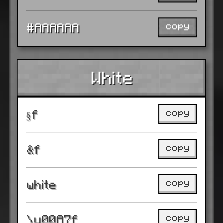
copy
#AAAAAA
White
copy
§f
copy
&f
copy
white
copy
\u00A7f