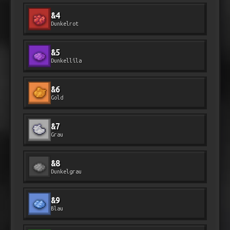
&4
Dunkelrot
&5
Dunkellila
&6
Gold
&7
Grau
&8
Dunkelgrau
&9
Blau