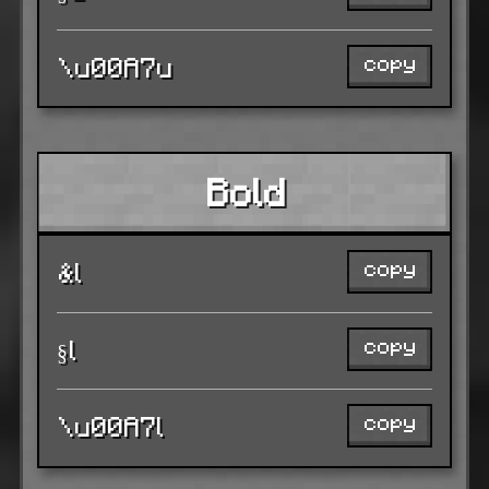
copy
\u00A7u
Bold
copy
&l
copy
§l
copy
\u00A7l