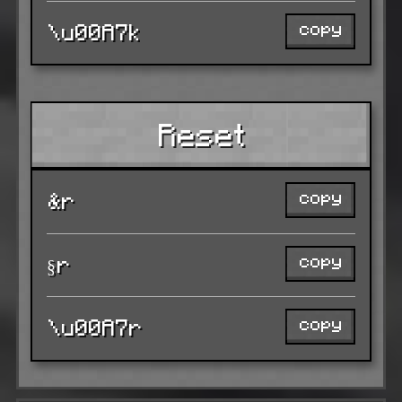
copy
\u00A7k
Reset
copy
&r
copy
§r
copy
\u00A7r