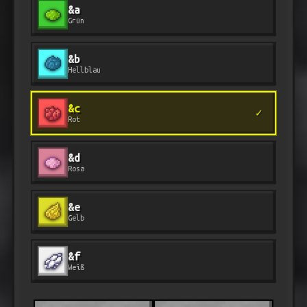
&a
Grün
&b
Hellblau
&c
✓
Rot
&d
Rosa
&e
Gelb
&f
Weiß