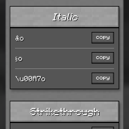
Italic
copy
&o
copy
§o
copy
\u00A7o
Strikethrough