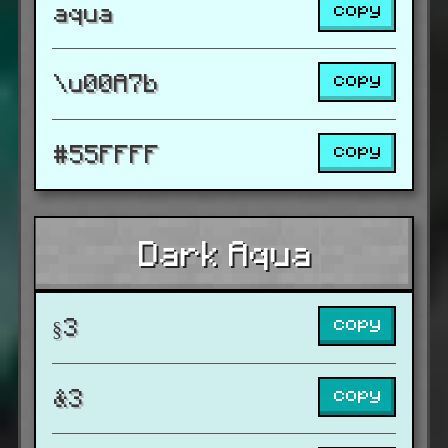
copy
aqua
copy
\u00A7b
copy
#55FFFF
Dark Aqua
copy
§3
copy
&3