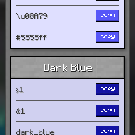
copy
\u00A79
copy
#5555ff
Dark Blue
copy
§1
copy
&1
copy
dark_blue