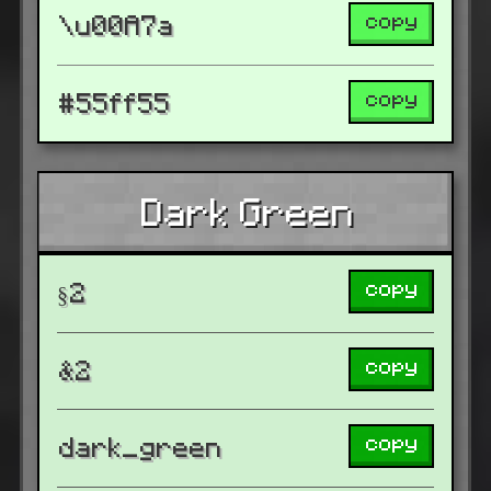
copy
\u00A7a
copy
#55ff55
Dark Green
copy
§2
copy
&2
copy
dark_green