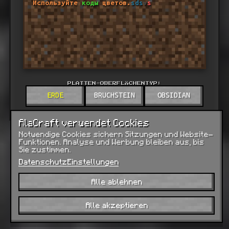
Используйте
коды
цветов.
sds
v
s
PLATTEN-OBERFLÄCHENTYP:
ERDE
BRUCHSTEIN
OBSIDIAN
AlaCraft verwendet Cookies
Notwendige Cookies sichern Sitzungen und Website-
Funktionen. Analyse und Werbung bleiben aus, bis
Sie zustimmen.
Datenschutz
Einstellungen
Alle ablehnen
Alle akzeptieren