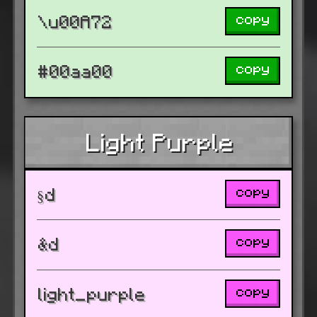
copy
\u00A72
copy
#00aa00
Light Purple
copy
§d
copy
&d
copy
light_purple