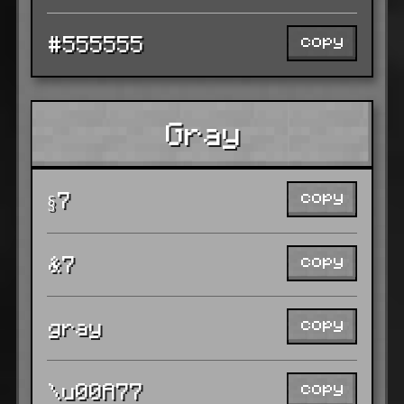
copy
#555555
Gray
copy
§7
copy
&7
copy
gray
copy
\u00A77