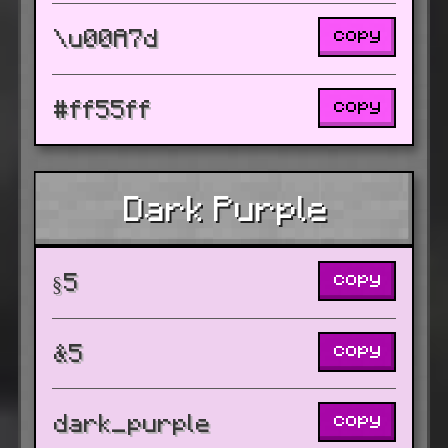
copy
\u00A7d
copy
#ff55ff
Dark Purple
copy
§5
copy
&5
copy
dark_purple