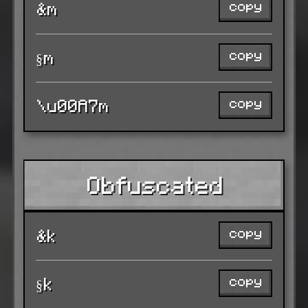
copy
&m
copy
§m
copy
\u00A7m
Obfuscated
copy
&k
copy
§k