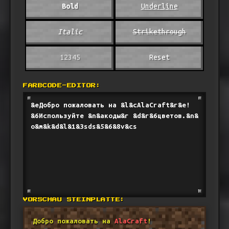
Bold
Underline
Italic
Strikethrough
12345
Reset
FARBCODE-EDITOR:
VORSCHAU STEINPLATTE:
Добро пожаловать на
AlaCraft
!