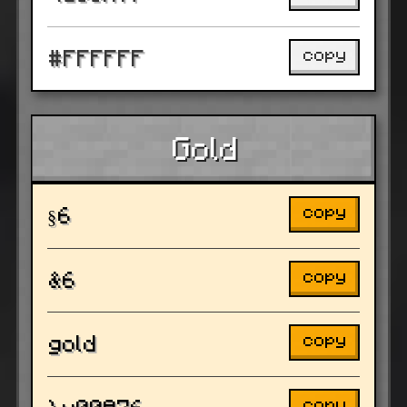
copy
#FFFFFF
Gold
copy
§6
copy
&6
copy
gold
copy
\u00A76