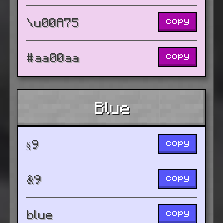
copy
\u00A75
copy
#aa00aa
Blue
copy
§9
copy
&9
copy
blue