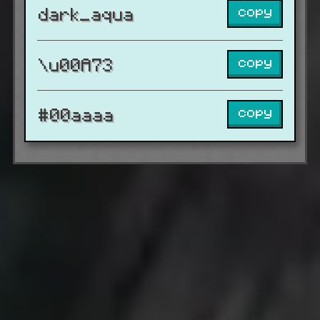
copy
dark_aqua
copy
\u00A73
copy
#00aaaa