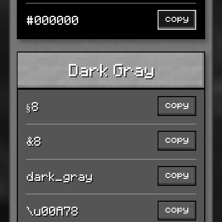
copy
#000000
Dark Gray
copy
§8
copy
&8
copy
dark_gray
copy
\u00A78