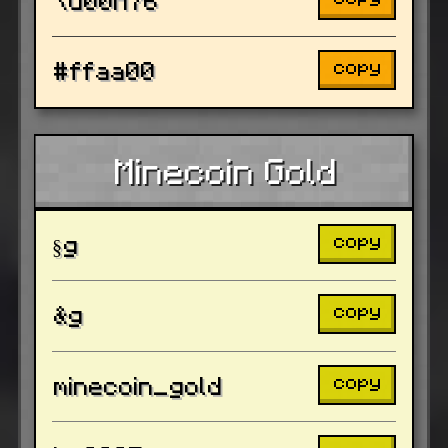
copy
#ffaa00
Minecoin Gold
copy
§g
copy
&g
copy
minecoin_gold