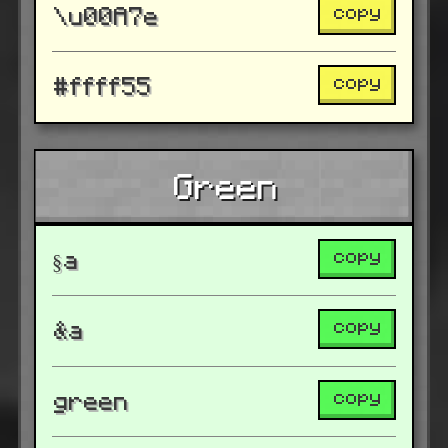
copy
\u00A7e
copy
#ffff55
Green
copy
§a
copy
&a
copy
green