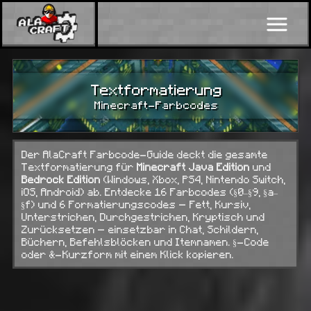
Textformatierung
Minecraft-Farbcodes
Der AlaCraft Farbcode-Guide deckt die gesamte
Textformatierung für
Minecraft Java Edition
und
Bedrock Edition
(Windows, Xbox, PS4, Nintendo Switch,
iOS, Android) ab. Entdecke 16 Farbcodes (§0–§9, §a–
§f) und 6 Formatierungscodes — Fett, Kursiv,
Unterstrichen, Durchgestrichen, Kryptisch und
Zurücksetzen — einsetzbar in Chat, Schildern,
Büchern, Befehlsblöcken und Itemnamen. §-Code
oder &-Kurzform mit einem Klick kopieren.