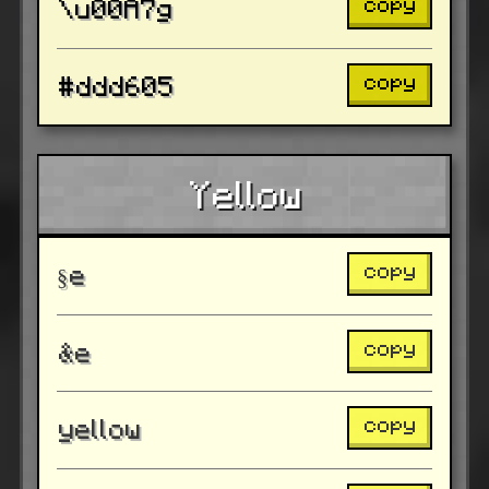
copy
\u00A7g
copy
#ddd605
Yellow
copy
§e
copy
&e
copy
yellow