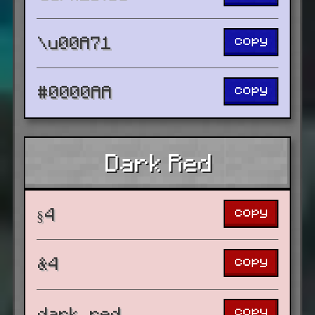
copy
\u00A71
copy
#0000AA
Dark Red
copy
§4
copy
&4
copy
dark_red