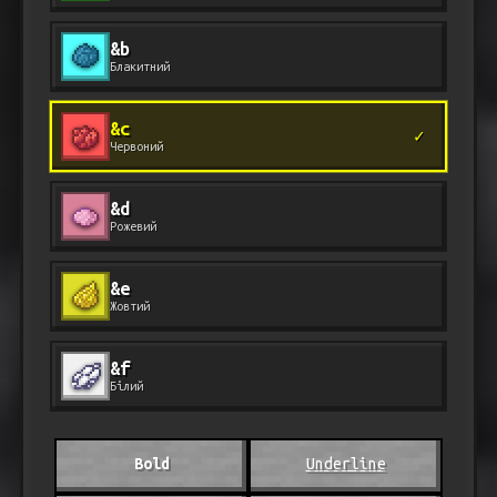
&b
Блакитний
&c
✓
Червоний
&d
Рожевий
&e
Жовтий
&f
Білий
Bold
Underline