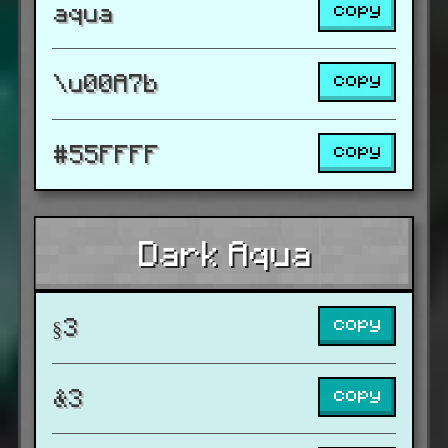
copy
aqua
copy
\u00A7b
copy
#55FFFF
Dark Aqua
copy
§3
copy
&3