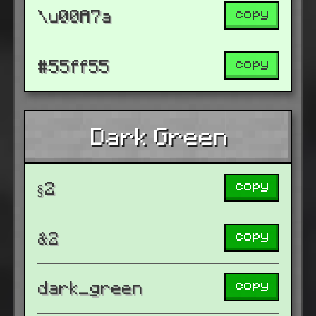
copy
\u00A7a
copy
#55ff55
Dark Green
copy
§2
copy
&2
copy
dark_green