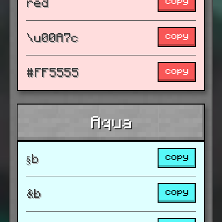
copy
red
copy
\u00A7c
copy
#FF5555
Aqua
copy
§b
copy
&b