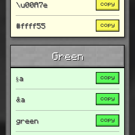
copy
\u00A7e
copy
#ffff55
Green
copy
§a
copy
&a
copy
green