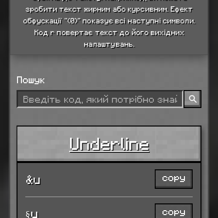
зробити текст жирним або курсивним. Ефект
обфускації "(0)" показує всі наступні символи.
Код r повертає текст до його вихідних
налаштувань.
Пошук
Underline
copy
&u
copy
§u