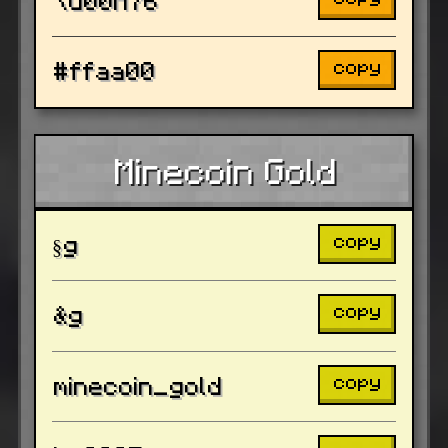
copy
#ffaa00
Minecoin Gold
copy
§g
copy
&g
copy
minecoin_gold