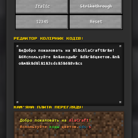
Italic
Strikethrough
12345
Reset
РЕДАКТОР КОЛІРНИХ КОДІВ:
КАМ'ЯНА ПЛИТА ПЕРЕГЛЯДУ:
Добро пожаловать на
AlaCraft
!
Используйте
коды
цветов.
sds
v
s