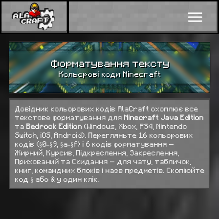
Форматування тексту
Кольорові коди Minecraft
Довідник кольорових кодів AlaCraft охоплює все
текстове форматування для
Minecraft Java Edition
та
Bedrock Edition
(Windows, Xbox, PS4, Nintendo
Switch, iOS, Android). Перегляньте 16 кольорових
кодів (§0–§9, §a–§f) і 6 кодів форматування —
Жирний, Курсив, Підкреслення, Закреслення,
Прихований та Скидання — для чату, табличок,
книг, командних блоків і назв предметів. Скопіюйте
код § або & у один клік.