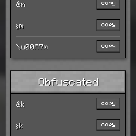
copy
&m
copy
§m
copy
\u00A7m
Obfuscated
copy
&k
copy
§k