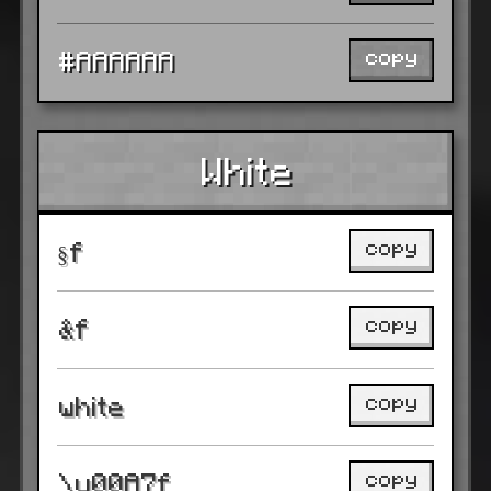
copy
#AAAAAA
White
copy
§f
copy
&f
copy
white
copy
\u00A7f