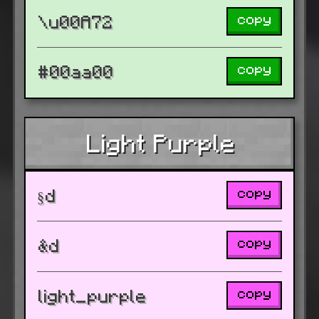
copy
\u00A72
copy
#00aa00
Light Purple
copy
§d
copy
&d
copy
light_purple