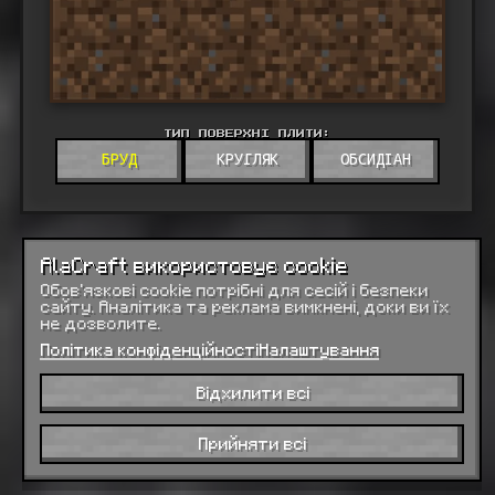
ТИП ПОВЕРХНІ ПЛИТИ:
БРУД
КРУГЛЯК
ОБСИДІАН
AlaCraft використовує cookie
Обов’язкові cookie потрібні для сесій і безпеки
сайту. Аналітика та реклама вимкнені, доки ви їх
не дозволите.
Політика конфіденційності
Налаштування
Відхилити всі
Прийняти всі