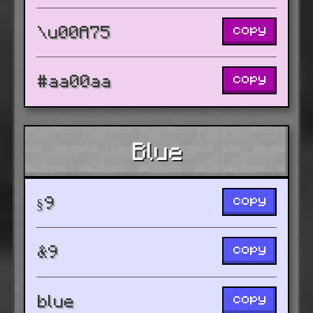
copy
\u00A75
copy
#aa00aa
Blue
copy
§9
copy
&9
copy
blue