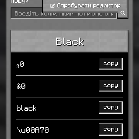
Пошук
Спробувати редактор
Black
copy
§0
copy
&0
copy
black
copy
\u00A70