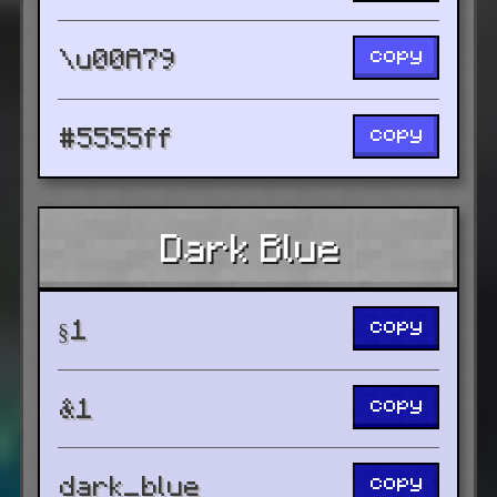
copy
\u00A79
copy
#5555ff
Dark Blue
copy
§1
copy
&1
copy
dark_blue