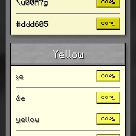
copy
\u00A7g
copy
#ddd605
Yellow
copy
§e
copy
&e
copy
yellow