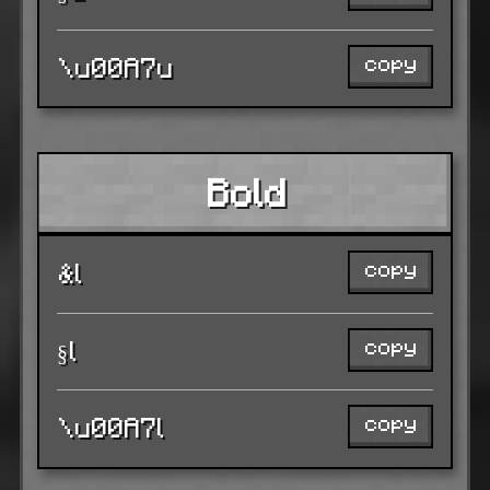
copy
\u00A7u
Bold
copy
&l
copy
§l
copy
\u00A7l