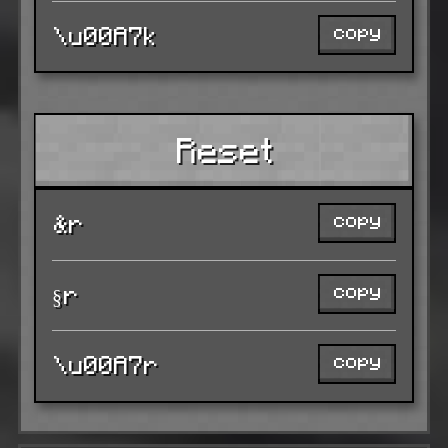
copy
\u00A7k
Reset
copy
&r
copy
§r
copy
\u00A7r