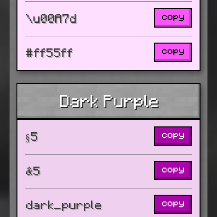
copy
\u00A7d
copy
#ff55ff
Dark Purple
copy
§5
copy
&5
copy
dark_purple