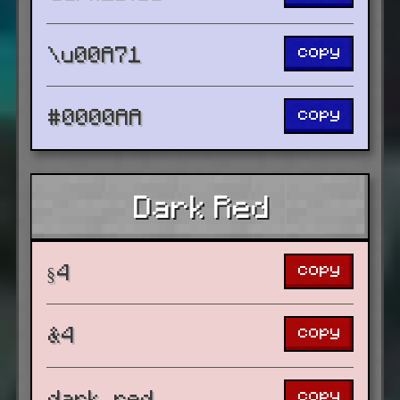
copy
\u00A71
copy
#0000AA
Dark Red
copy
§4
copy
&4
copy
dark_red