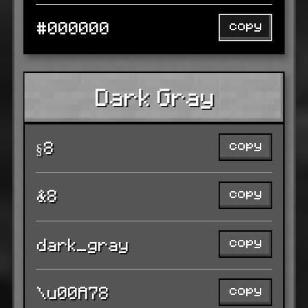
copy
#000000
Dark Gray
copy
§8
copy
&8
copy
dark_gray
copy
\u00A78