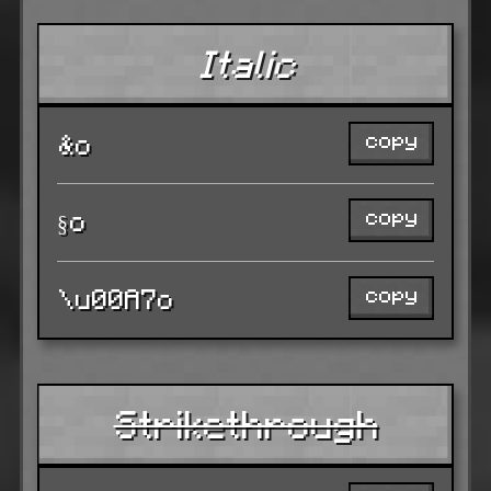
Italic
copy
&o
copy
§o
copy
\u00A7o
Strikethrough