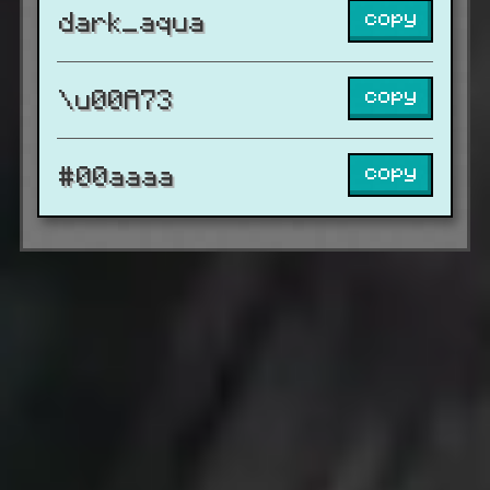
copy
dark_aqua
copy
\u00A73
copy
#00aaaa