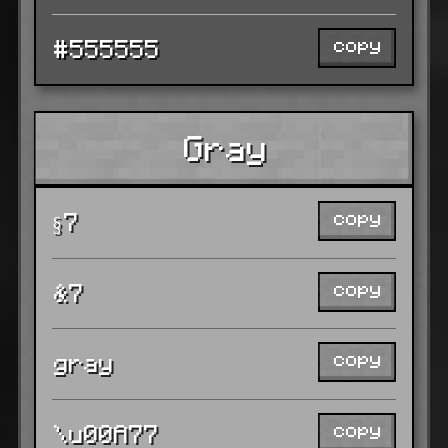
copy
#555555
Gray
copy
§7
copy
&7
copy
gray
copy
\u00A77