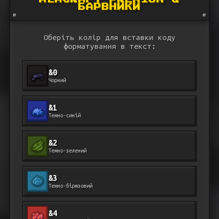
БАРВНИКИ
Оберіть колір для вставки коду
форматування в текст:
&0
Чорний
&1
Темно-синій
&2
Темно-зелений
&3
Темно-бірюзовий
&4