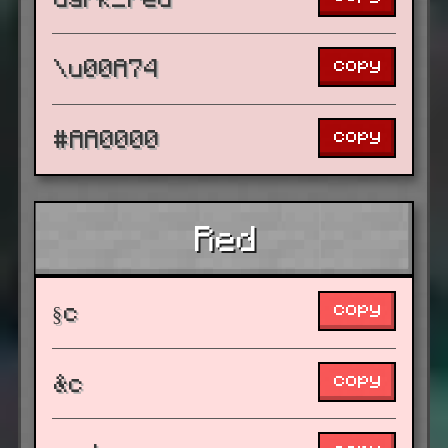
copy
\u00A74
copy
#AA0000
Red
copy
§c
copy
&c