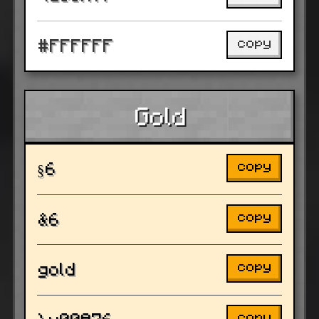
copy
#FFFFFF
Gold
copy
§6
copy
&6
copy
gold
copy
\u00A76