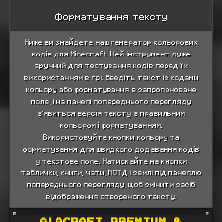
Форматування тексту
Ниже ви знайдете наш генератор кольорових
кодів для Minecraft. Цей інструмент дуже
зручний для тестування кодів перед їх
використанням в грі. Введіть текст із кодами
кольору або форматування в запропоноване
поле, і на панелі попереднього перегляду
з’явиться версія тексту з правильним
кольором і форматуванням.
Використовуйте кнопки кольору та
форматування для швидкого додавання кодів
у текстове поле. Натискайте на кнопки
таблички, книги, чати, МОТД і землі під панеллю
попереднього перегляду, щоб змінити засіб
відображення створеного тексту.
ALACRAFT PREMIUM &