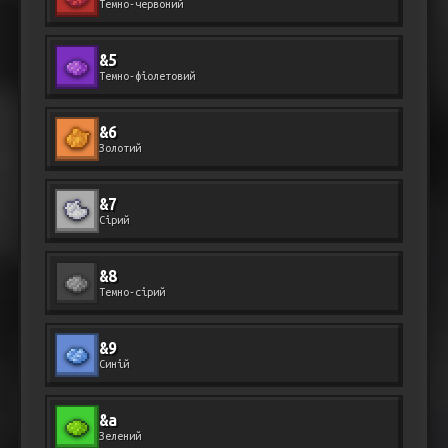
Темно-червоний
&5
Темно-фіолетовий
&6
Золотий
&7
Сірий
&8
Темно-сірий
&9
Синій
&a
Зелений