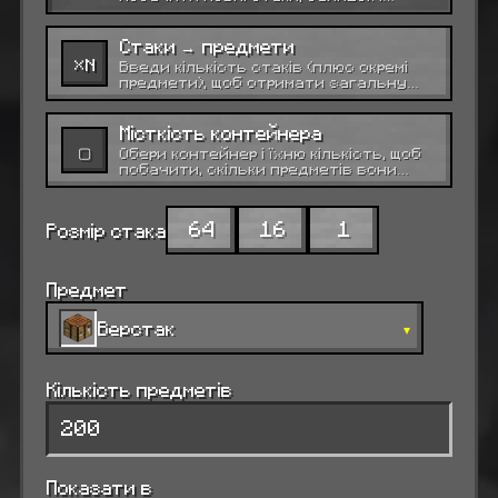
скільки контейнерів тобі потрібно.
Стаки → предмети
×N
Введи кількість стаків (плюс окремі
предмети), щоб отримати загальну
кількість предметів.
Місткість контейнера
▢
Обери контейнер і їхню кількість, щоб
побачити, скільки предметів вони
вмістять.
64
16
1
Розмір стака
Предмет
Верстак
▾
Кількість предметів
Показати в