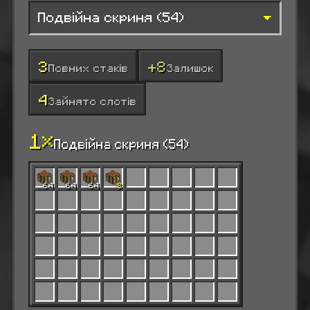
3
+8
Повних стаків
Залишок
4
Зайнято слотів
1×
Подвійна скриня (54)
64
64
64
8