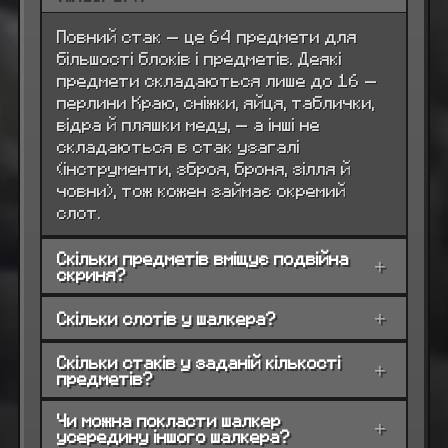
Повний стак — це 64 предмети для
більшості блоків і предметів. Деякі
предмети складаються лише до 16 —
перлини Краю, сніжки, яйця, таблички,
відра й пляшки меду, — а інші не
складаються в стак узагалі
(інструменти, зброя, броня, зілля й
човни), тож кожен займає окремий
слот.
Скільки предметів вміщує подвійна
+
скриня?
Скільки слотів у шалкера?
+
Скільки стаків у заданій кількості
+
предметів?
Чи можна покласти шалкер
+
усередину іншого шалкера?