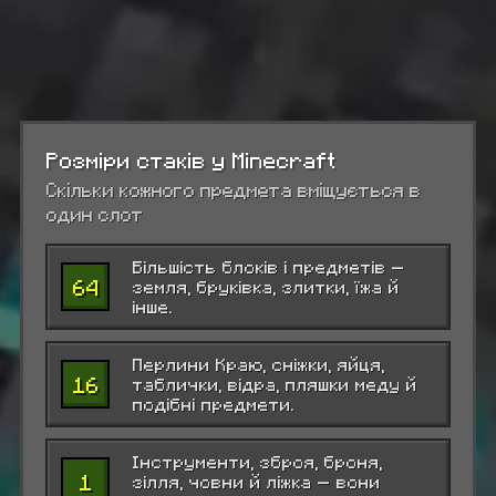
Розміри стаків у Minecraft
Скільки кожного предмета вміщується в
один слот
Більшість блоків і предметів —
64
земля, бруківка, злитки, їжа й
інше.
Перлини Краю, сніжки, яйця,
16
таблички, відра, пляшки меду й
подібні предмети.
Інструменти, зброя, броня,
1
зілля, човни й ліжка — вони