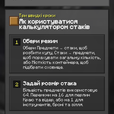
Три швидкі кроки
Як користуватися
калькулятором стаків
Обери режим
1
Обери Предмети → стаки, щоб
розбити купу, Стаки → предмети,
щоб порахувати загальну кількість,
або Місткість контейнера, щоб
підібрати сховище.
Задай розмір стака
2
Більшість предметів використовує
64. Перемкни на 16 для перлин
Краю та відер, або на 1 для
інструментів, броні та зілля.