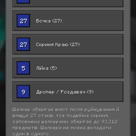
27
Бочка (27)
27
Скриня Краю (27)
5
Лійка (5)
9
Дропер / Роздавач (9)
Шалкер зберігає вміст після руйнування й
вміщує 27 стаків, тож подвійна скриня,
заповнена шалкерами, зберігає до 93,312
предметів. Шалкери не можна вкладати
один в одного.