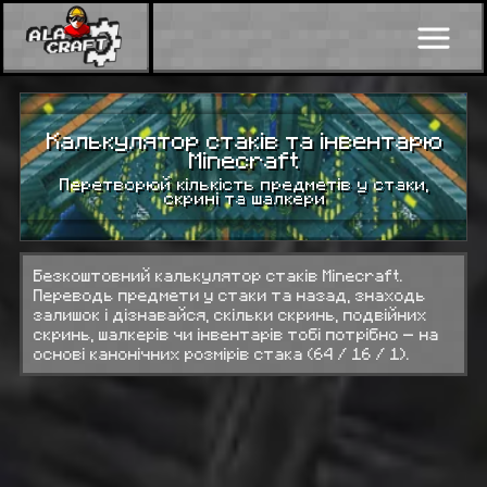
Калькулятор стаків та інвентарю
Minecraft
Перетворюй кількість предметів у стаки,
скрині та шалкери
Безкоштовний калькулятор стаків Minecraft.
Переводь предмети у стаки та назад, знаходь
залишок і дізнавайся, скільки скринь, подвійних
скринь, шалкерів чи інвентарів тобі потрібно — на
основі канонічних розмірів стака (64 / 16 / 1).