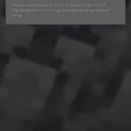
Кожен заповнений слот = один стак по 64.
Підсвічений слот — це залишковий неповний
стак.