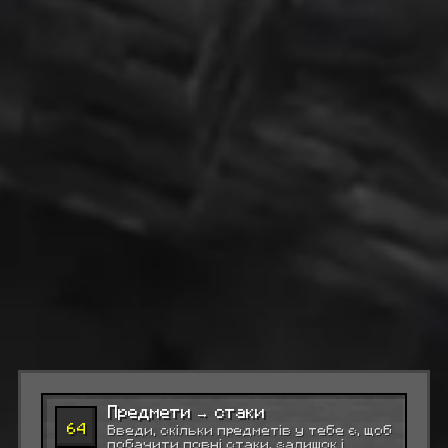
Предмети → стаки
64
Введи, скільки предметів у тебе є, щоб
побачити повні стаки, залишок і