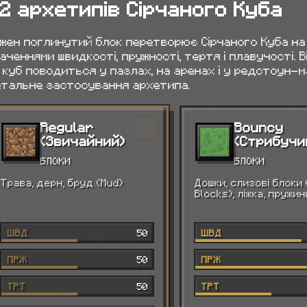
2 архетипів Сірчаного Куба
жен поглинутий блок перетворює Сірчаного Куба на 
аченнями швидкості, пружності, тертя і плавучості.
 куб поводиться у пазлах, на аренах і у редстоун-ма
тальне застосування архетипа.
Regular
Bouncy
(Звичайний)
(Стрибучи
БЛОКИ
БЛОКИ
Трава, дерн, бруд (Mud)
Дошки, слизові блоки 
Blocks), ліжка, пружин
ШВД
50
ШВД
ПРЖ
50
ПРЖ
ТРТ
50
ТРТ