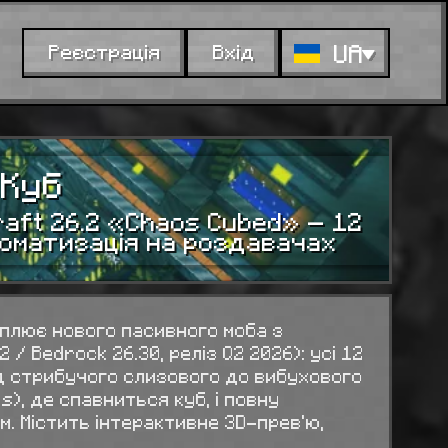
UA
Реєстрація
Вхід
 Куб
raft 26.2 «Chaos Cubed» — 12
втоматизація на роздавачах
оплює нового пасивного моба з
/ Bedrock 26.30, реліз Q2 2026): усі 12
ід стрибучого слизового до вибухового
s), де спавниться куб, і повну
. Містить інтерактивне 3D-прев'ю,