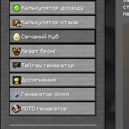
ст
Калькулятор досвіду
пе
Калькулятор стаків
Сірчаний Куб
Крафт броні
Tellraw генератор
Досягнення
Генератор зілля
MOTD генератор