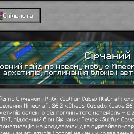
Спільнота
Сірчаний
овний гайд по новому мобу з Minec
архетипів, поглинання блоків і а
йд по Сірчаному Кубу (Sulfur Cube) AlaCraft ох
овлення Minecraft 26.2 «Chaos Cubed» (Java 26.2 
хетипів залежно від поглинутого матеріалу — в
 TNT, підземний біом Сірчаних Печер (Sulfur Cave
томатизацію на роздавачах для сурвайвал-ферм
ремикач архетипів і готові механіки розведення.