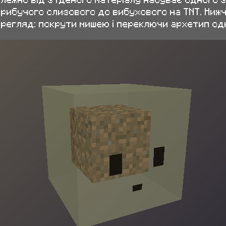
рибучого слизового до вибухового на TNT. Ниж
регляд: покрути мишею і переключи архетип одн