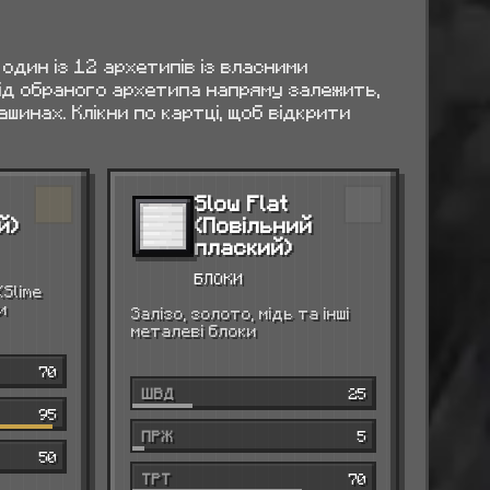
один із 12 архетипів із власними
 Від обраного архетипа напряму залежить,
шинах. Клікни по картці, щоб відкрити
Slow Flat
й)
(Повільний
плаский)
БЛОКИ
(Slime
и
Залізо, золото, мідь та інші
металеві блоки
70
ШВД
25
95
ПРЖ
5
50
ТРТ
70