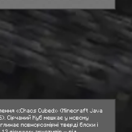
влення «Chaos Cubed» (Minecraft Java
26). Сірчаний Куб мешкає у новому
оглинає повнорозмірні тверді блоки і
 12 фізичних архетипів — від