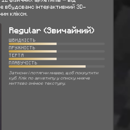
че вбудовано інтерактивний 3D-
им кліком.
Regular (Звичайний)
ШВИДКІСТЬ
ПРУЖНІСТЬ
ТЕРТЯ
ПЛАВУЧІСТЬ
Затисни і потягни мишею, щоб покрутити
куб. Клік по архетипу у списку нижче
миттєво змінює текстуру.