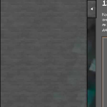
1
Ко
зн
як
де