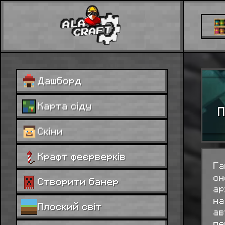
Дашборд
Карта сіду
П
Скіни
Крафт феєрверків
Га
он
Створити банер
ар
на
Плоский світ
ав
пе