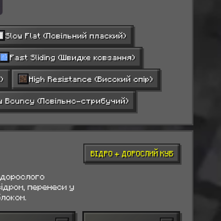
Slow Flat (Повільний плаский)
Fast Sliding (Швидке ковзання)
)
High Resistance (Високий опір)
w Bouncy (Повільно-стрибучий)
ВІДРО + ДОРОСЛИЙ КУБ
 дорослого
відром, перенеси у
локом.