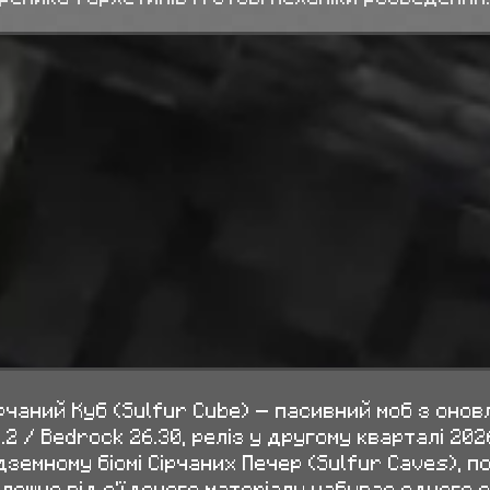
рчаний Куб (Sulfur Cube) — пасивний моб з оно
.2 / Bedrock 26.30, реліз у другому кварталі 20
дземному біомі Сірчаних Печер (Sulfur Caves), п
лежно від з'їденого матеріалу набуває одного з