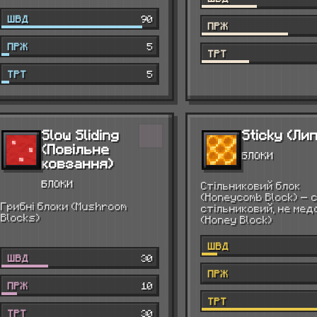
ШВД
90
ПРЖ
ПРЖ
5
ТРТ
ТРТ
5
Slow Sliding
Sticky (Ли
(Повільне
БЛОКИ
ковзання)
БЛОКИ
Стільниковий блок
(Honeycomb Block) — 
Грибні блоки (Mushroom
стільниковий, не мед
Blocks)
(Honey Block)
ШВД
ШВД
30
ПРЖ
ПРЖ
10
ТРТ
ТРТ
30