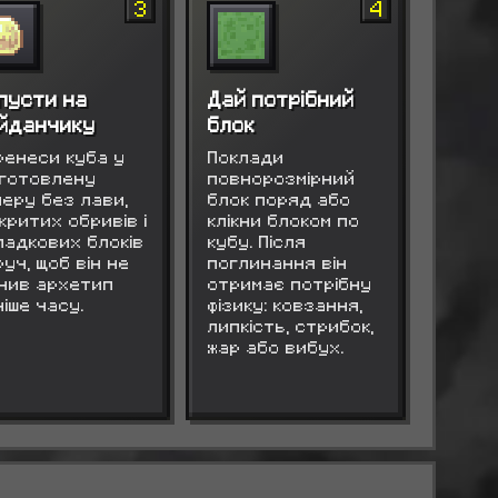
3
4
пусти на
Дай потрібний
йданчику
блок
ренеси куба у
Поклади
дготовлену
повнорозмірний
меру без лави,
блок поряд або
критих обривів і
клікни блоком по
падкових блоків
кубу. Після
уч, щоб він не
поглинання він
інив архетип
отримає потрібну
іше часу.
фізику: ковзання,
липкість, стрибок,
жар або вибух.