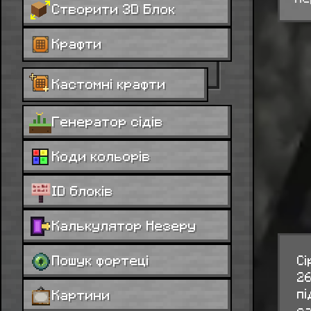
Створити 3D Блок
Крафти
Кастомні крафти
Генератор сідів
Коди кольорів
ID блоків
Калькулятор Незеру
Пошук фортеці
Сі
26
пі
Картини
за