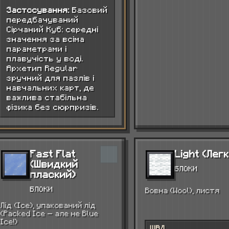
Застосування:
Базовий
передбачуваний
Сірчаний Куб: середні
значення за всіма
параметрами і
плавучість у воді.
Архетип Regular
зручний для пазлів і
навчальних карт, де
важлива стабільна
фізика без сюрпризів.
Fast Flat
Light (Лег
(Швидкий
БЛОКИ
плаский)
БЛОКИ
Вовна (Wool), листя
Лід (Ice), упакований лід
(Packed Ice — але не Blue
Ice!)
ШВД