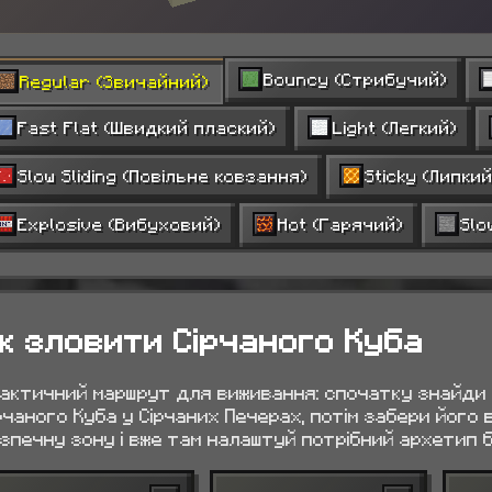
Bouncy (Стрибучий)
Regular (Звичайний)
Fast Flat (Швидкий плаский)
Light (Легкий)
Slow Sliding (Повільне ковзання)
Sticky (Липкий
Explosive (Вибуховий)
Hot (Гарячий)
Slo
к зловити Сірчаного Куба
актичний маршрут для виживання: спочатку знайди
рчаного Куба у Сірчаних Печерах, потім забери його 
зпечну зону і вже там налаштуй потрібний архетип б