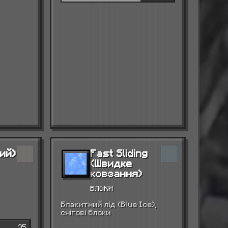
кий)
Fast Sliding
(Швидке
ковзання)
БЛОКИ
Блакитний лід (Blue Ice),
снігові блоки
35