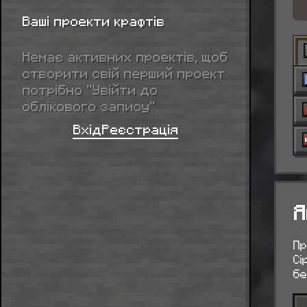
Ваші проекти крафтів
Немає активних проектів, щоб
створити свій перший проект
потрібно “Увійти до
облікового запису”
Вхід
Реєстрація
Я
Пр
Сі
бе