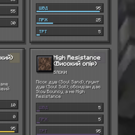
ШВД
95
55
ПРЖ
25
30
ТРТ
5
пкий)
High Resistance
(Високий опір)
БЛОКИ
Пісок душ (Soul Sand), ґрунт
саме
душ (Soul Soil); обсидіан дає
овий
Slow Bouncy, а не High
Resistance
10
ШВД
5
0
ПРЖ
5
95
ТРТ
95