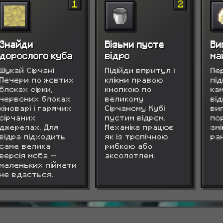
1
2
Знайди
Візьми пусте
Ви
дорослого куба
відро
ма
Шукай Сірчані
Підійди впритул і
Пе
Печери по жовтих
клікни правою
пі
блоках сірки,
кнопкою по
ка
червоних блоках
великому
від
кіноварі і гарячих
Сірчаному Кубі
ви
сірчаних
пустим відром.
пор
джерелах. Для
Механіка працює
зм
відра підходить
як із тропічною
ран
саме велика
рибкою або
версія моба —
аксолотлем.
маленьких піймати
не вдасться.