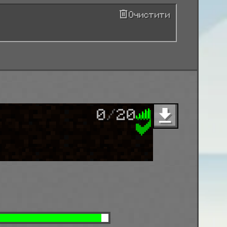
Очистити
0
/
20