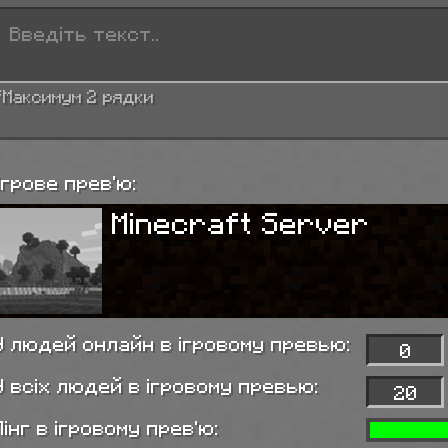
*Максимум 2 рядки
Ігрове прев'ю:
Minecraft Server
У людей онлайн в ігровому превью:
У всіх людей в ігровому превью:
Пінг в ігровому прев'ю: