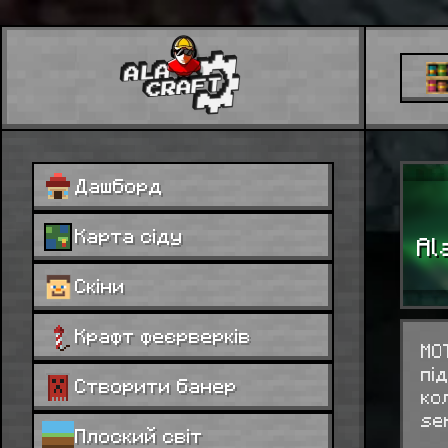
Дашборд
Карта сіду
Al
Скіни
Крафт феєрверків
MO
пі
Створити банер
ко
se
Плоский світ