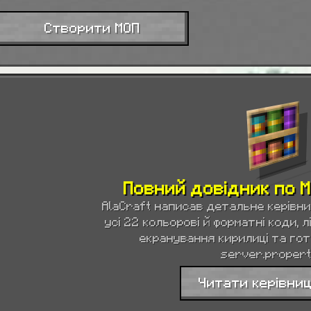
Створити МОП
Повний довідник по M
AlaCraft написав детальне керівни
усі 22 кольорові й форматні коди, л
екранування кирилиці та гот
server.propert
Читати керівни