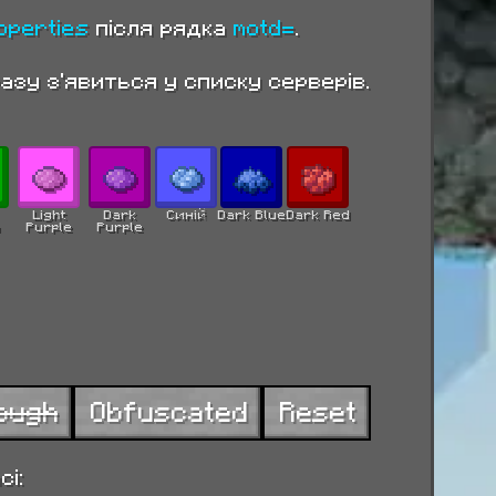
operties
після рядка
motd=
.
азу з'явиться у списку серверів.
Light
Dark
Синій
Dark Blue
Dark Red
Purple
Purple
ough
Obfuscated
Reset
і: