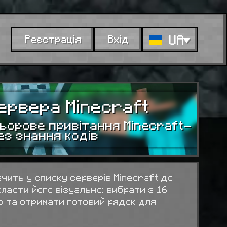
UA
Реєстрація
Вхід
ервера Minecraft
ьорове привітання Minecraft-
ез знання кодів
ачить у списку серверів Minecraft до
ласти його візуально: вибрати з 16
ью та отримати готовий рядок для