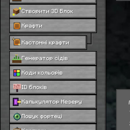
Створити 3D Блок
Крафти
Кастомні крафти
Генератор сідів
Коди кольорів
ID блоків
Калькулятор Незеру
Пошук фортеці