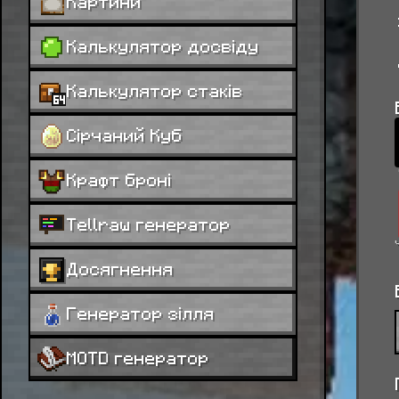
Картини
Калькулятор досвіду
Калькулятор стаків
Сірчаний Куб
Крафт броні
Tellraw генератор
Досягнення
Генератор зілля
MOTD генератор