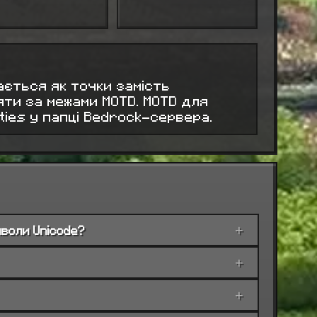
ається як точки замість
яти за межами MOTD. MOTD для
ies у папці Bedrock-сервера.
мволи Unicode?
+
+
+