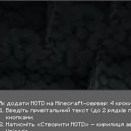
Як додати MOTD на Minecraft-сервер: 4 крок
Введіть привітальний текст (до 2 рядків п
кнопками.
Натисніть «Створити MOTD» — кирилиця а