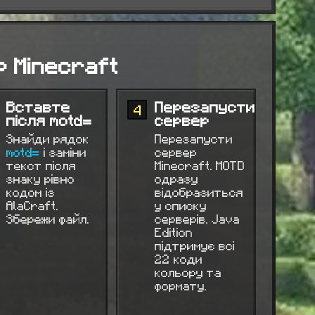
 Minecraft
Вставте
Перезапусти
4
після motd=
сервер
Знайди рядок
Перезапусти
motd=
і заміни
сервер
текст після
Minecraft. MOTD
знаку рівно
одразу
кодом із
відобразиться
AlaCraft.
у списку
Збережи файл.
серверів. Java
Edition
підтримує всі
22 коди
кольору та
формату.