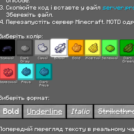
Unicode.
Скопіюйте код і вставте у файл
server.pr
Збережіть файл.
Перезапустіть сервер Minecraft. MOTD одр
Виберіть колір:
✓
Чорний
Dark
Сірий
Білий
Gold
Жовтий
Зелений
Dark
Gray
Green
Червоний
Aqua
Dark
Aqua
Виберіть формат:
Bold
Underline
Italic
Strikethr
Попередній перегляд тексту в реальному час