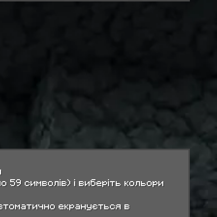
и
о 59 символів) і виберіть кольори
втоматично екранується в