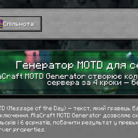
Спільнота
Генератор MOTD для с
aCraft MOTD Generator створює кол
сервера за 4 кроки — б
TD (Message of the Day) — текст, який гравець б
дключення. AlaCraft MOTD Generator дозволяє ск
льорів і 6 форматів, побачити результат у прев
rver.properties
.