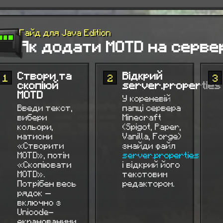
Гайд для Java Edition
Як додати MOTD на сервер
Створи та
Відкрий
1
2
3
скопіюй
server.properties
MOTD
У кореневій
Введи текст,
папці сервера
вибери
Minecraft
кольори,
(Spigot, Paper,
натисни
Vanilla, Forge)
«Створити
знайди файл
MOTD», потім
server.properties
«Скопіювати
і відкрий його
MOTD».
текстовим
Потрібен весь
редактором.
рядок —
включно з
Unicode-
екранованими