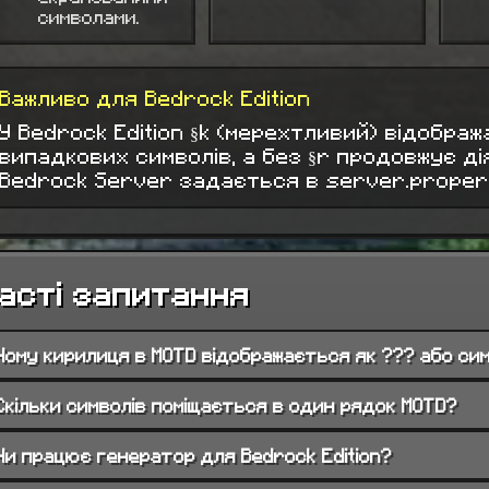
символами.
Важливо для Bedrock Edition
У Bedrock Edition §k (мерехтливий) відображ
випадкових символів, а без §r продовжує ді
Bedrock Server задається в server.propert
асті запитання
Чому кирилиця в MOTD відображається як ??? або си
Скільки символів поміщається в один рядок MOTD?
Чи працює генератор для Bedrock Edition?