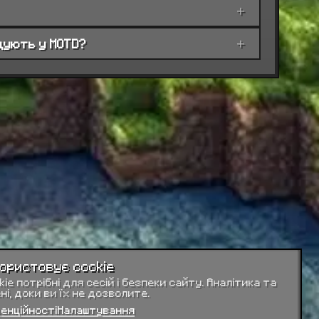
+
ндують у MOTD?
+
користовує cookie
kie потрібні для сесій і безпеки сайту. Аналітика та
і, доки ви їх не дозволите.
ми марками й об'єктами авторського
денційності
Налаштування