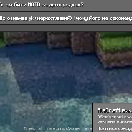
Як зробити MOTD на двох рядках?
Що означає §k (мерехтливий) і чому його не рекоме
AlaCraft ви
Обов’язкові coo
реклама вимкнен
Minecraft та всі пов'язані матеріали є торгови
Політика конфі