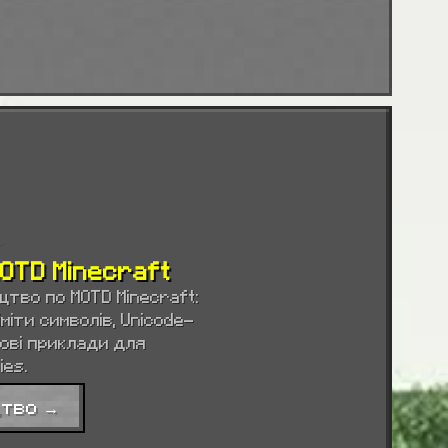
OTD Minecraft
цтво по MOTD Minecraft:
іміти символів, Unicode-
ові приклади для
ies.
цтво →