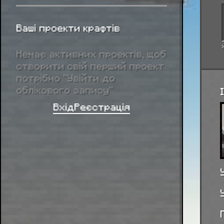
Ваші проекти крафтів
Немає активних проектів, щоб
створити свій перший проект
потрібно “Увійти до
облікового запису”
Вхід
Реєстрація