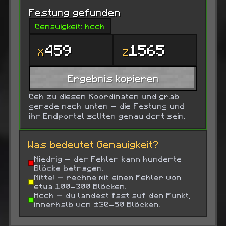
Festung gefunden
Genauigkeit: hoch
459
1565
X
Z
Ergebnis kopieren
Geh zu diesen Koordinaten und grab
gerade nach unten — die Festung und
ihr Endportal sollten genau dort sein.
Was bedeutet Genauigkeit?
Niedrig — der Fehler kann hunderte
Blöcke betragen.
Mittel — rechne mit einem Fehler von
etwa 100-300 Blöcken.
Hoch — du landest fast auf den Punkt,
innerhalb von ±30-50 Blöcken.