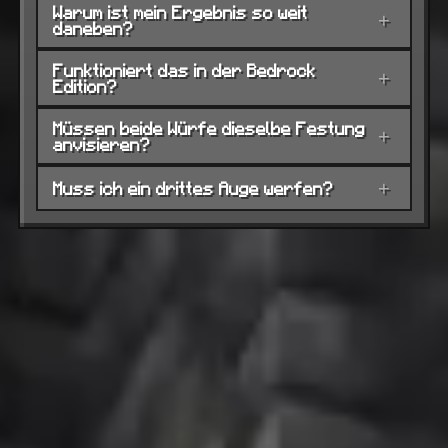
Warum ist mein Ergebnis so weit
+
daneben?
Funktioniert das in der Bedrock
+
Edition?
Müssen beide Würfe dieselbe Festung
+
anvisieren?
Muss ich ein drittes Auge werfen?
+