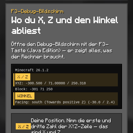
F3-Debug-Bildschirm
Wo du X, Z und den Winkel
abliest
Öffne den Debug-Bildschirm mit der F3-
Taste (Java Edition) — er zeigt alles, was
der Rechner braucht.
Minecraft 26.1.2
X / Z
XYZ: -300.500 / 71.00000 / 250.318
Block: -301 71 250
WINKEL
Facing: south (Towards positive Z) (-30.0 / 2.4)
Deine Position. Nimm die erste und
dritte Zahl der XYZ-Zeile — das
X / Z
sind X und Z.