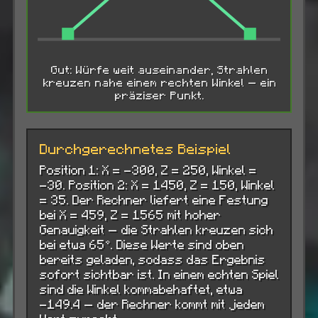
Gut: Würfe weit auseinander, Strahlen
kreuzen nahe einem rechten Winkel — ein
präziser Punkt.
Durchgerechnetes Beispiel
Position 1: X = -300, Z = 250, Winkel =
-30. Position 2: X = 1450, Z = 150, Winkel
= 35. Der Rechner liefert eine Festung
bei X = 459, Z = 1565 mit hoher
Genauigkeit — die Strahlen kreuzen sich
bei etwa 65°. Diese Werte sind oben
bereits geladen, sodass das Ergebnis
sofort sichtbar ist. In einem echten Spiel
sind die Winkel kommabehaftet, etwa
-149.4 — der Rechner kommt mit jedem