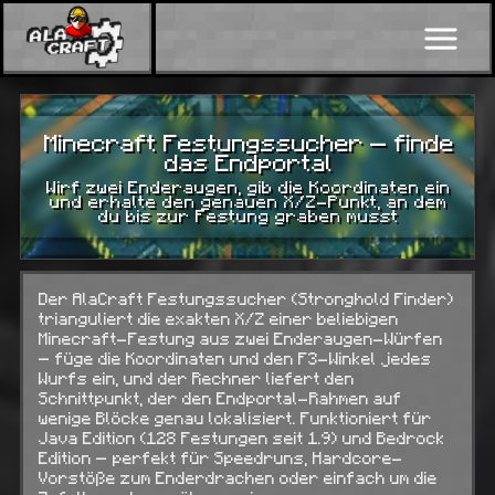
Minecraft Festungssucher — finde
das Endportal
Wirf zwei Enderaugen, gib die Koordinaten ein
und erhalte den genauen X/Z-Punkt, an dem
du bis zur Festung graben musst
Der AlaCraft Festungssucher (Stronghold Finder)
trianguliert die exakten X/Z einer beliebigen
Minecraft-Festung aus zwei Enderaugen-Würfen
— füge die Koordinaten und den F3-Winkel jedes
Wurfs ein, und der Rechner liefert den
Schnittpunkt, der den Endportal-Rahmen auf
wenige Blöcke genau lokalisiert. Funktioniert für
Java Edition (128 Festungen seit 1.9) und Bedrock
Edition — perfekt für Speedruns, Hardcore-
Vorstöße zum Enderdrachen oder einfach um die