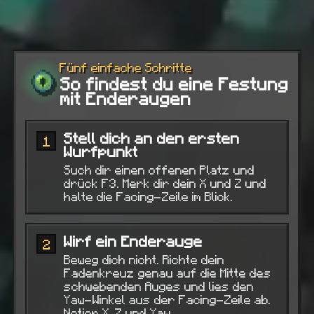
Fünf einfache Schritte
So findest du eine Festung
mit Enderaugen
Stell dich an den ersten
1
Wurfpunkt
Such dir einen offenen Platz und
drück F3. Merk dir dein X und Z und
halte die Facing-Zeile im Blick.
Wirf ein Enderauge
2
Beweg dich nicht. Richte dein
Fadenkreuz genau auf die Mitte des
schwebenden Auges und lies den
Yaw-Winkel aus der Facing-Zeile ab.
Notier X, Z und Yaw.