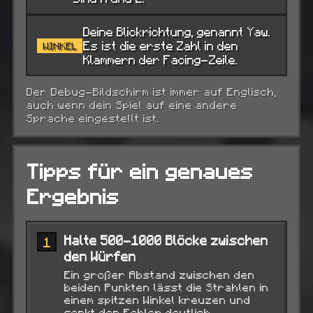
Deine Blickrichtung, genannt Yaw.
Es ist die erste Zahl in den
WINKEL
Klammern der Facing-Zeile.
Der Debug-Bildschirm ist immer auf Englisch,
auch wenn dein Spiel auf eine andere
Sprache eingestellt ist.
Tipps für ein genaues
Ergebnis
Halte 500-1000 Blöcke zwischen
1
den Würfen
Ein großer Abstand zwischen den
beiden Punkten lässt die Strahlen in
einem spitzen Winkel kreuzen und
senkt den Fehler deutlich.