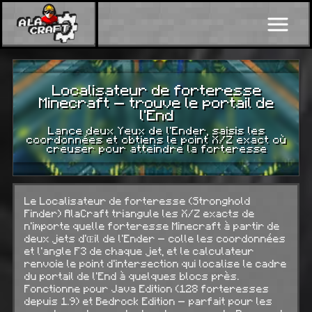
Localisateur de forteresse
Minecraft — trouve le portail de
l'End
Lance deux Yeux de l'Ender, saisis les
coordonnées et obtiens le point X/Z exact où
creuser pour atteindre la forteresse
Le Localisateur de forteresse (Stronghold
Finder) AlaCraft triangule les X/Z exacts de
n'importe quelle forteresse Minecraft à partir de
deux jets d'Œil de l'Ender — colle les coordonnées
et l'angle F3 de chaque jet, et le calculateur
renvoie le point d'intersection qui localise le cadre
du portail de l'End à quelques blocs près.
Fonctionne pour Java Edition (128 forteresses
depuis 1.9) et Bedrock Edition — parfait pour les