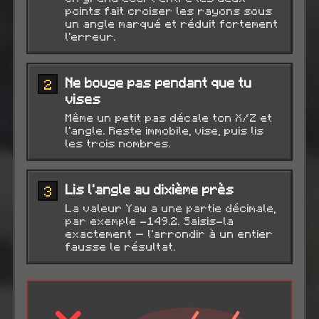
points fait croiser les rayons sous
un angle marqué et réduit fortement
l'erreur.
Ne bouge pas pendant que tu
2
vises
Même un petit pas décale ton X/Z et
l'angle. Reste immobile, vise, puis lis
les trois nombres.
Lis l'angle au dixième près
3
La valeur Yaw a une partie décimale,
par exemple -149.2. Saisis-la
exactement — l'arrondir à un entier
fausse le résultat.