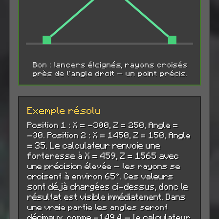
Bon : lancers éloignés, rayons croisés
près de l'angle droit — un point précis.
Exemple résolu
Position 1 : X = -300, Z = 250, Angle =
-30. Position 2 : X = 1450, Z = 150, Angle
= 35. Le calculateur renvoie une
forteresse à X = 459, Z = 1565 avec
une précision élevée — les rayons se
croisent à environ 65°. Ces valeurs
sont déjà chargées ci-dessus, donc le
résultat est visible immédiatement. Dans
une vraie partie les angles seront
décimaux, comme -149.4 — le calculateur