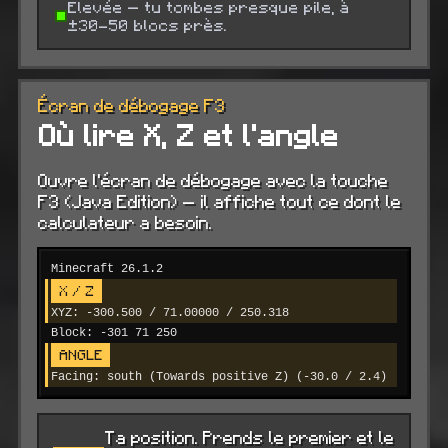
Élevée — tu tombes presque pile, à
±30-50 blocs près.
Écran de débogage F3
Où lire X, Z et l'angle
Ouvre l'écran de débogage avec la touche
F3 (Java Edition) — il affiche tout ce dont le
calculateur a besoin.
Minecraft 26.1.2
X / Z
XYZ: -300.500 / 71.00000 / 250.318
Block: -301 71 250
ANGLE
Facing: south (Towards positive Z) (-30.0 / 2.4)
Ta position. Prends le premier et le