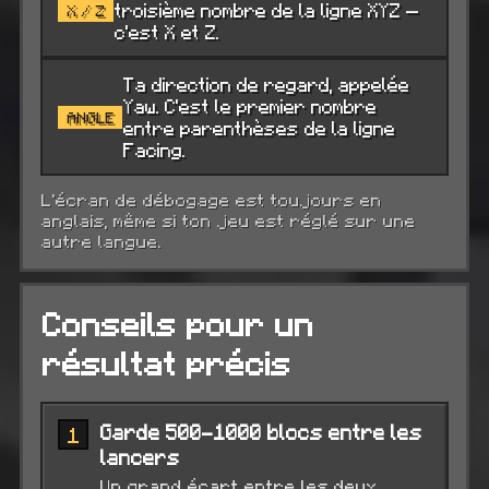
troisième nombre de la ligne XYZ —
X / Z
c'est X et Z.
Ta direction de regard, appelée
Yaw. C'est le premier nombre
ANGLE
entre parenthèses de la ligne
Facing.
L'écran de débogage est toujours en
anglais, même si ton jeu est réglé sur une
autre langue.
Conseils pour un
résultat précis
Garde 500-1000 blocs entre les
1
lancers
Un grand écart entre les deux