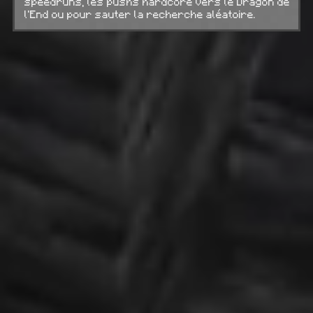
speedruns, les pushs hardcore vers le Dragon de
l'End ou pour sauter la recherche aléatoire.