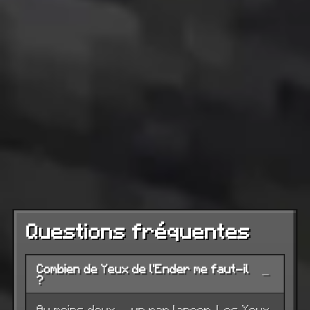
Questions fréquentes
Combien de Yeux de l'Ender me faut-il
−
?
Au moins deux — un par lancer. Les Yeux