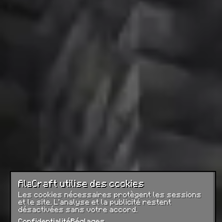
AlaCraft utilise des cookies
Les cookies nécessaires protègent les sessions
et le site. L’analyse et la publicité restent
désactivées sans votre accord.
Confidentialité
Réglages