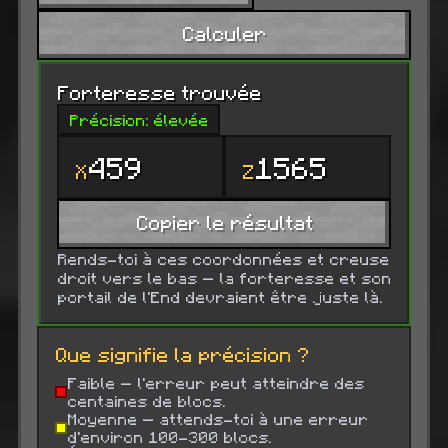
Calculer
Forteresse trouvée
Précision: élevée
459
1565
X
Z
Copier le résultat
Rends-toi à ces coordonnées et creuse
droit vers le bas — la forteresse et son
portail de l'End devraient être juste là.
Que signifie la précision ?
Faible — l'erreur peut atteindre des
centaines de blocs.
Moyenne — attends-toi à une erreur
d'environ 100-300 blocs.