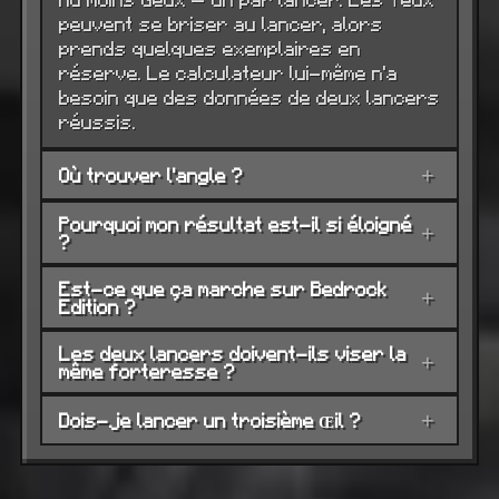
peuvent se briser au lancer, alors
prends quelques exemplaires en
réserve. Le calculateur lui-même n'a
besoin que des données de deux lancers
réussis.
Où trouver l'angle ?
+
Pourquoi mon résultat est-il si éloigné
+
?
Est-ce que ça marche sur Bedrock
+
Edition ?
Les deux lancers doivent-ils viser la
+
même forteresse ?
Dois-je lancer un troisième Œil ?
+