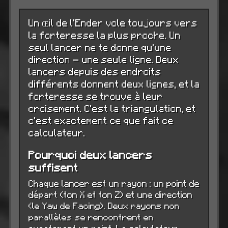
Un Œil de l'Ender vole toujours vers
la forteresse la plus proche. Un
seul lancer ne te donne qu'une
direction — une seule ligne. Deux
lancers depuis des endroits
différents donnent deux lignes, et la
forteresse se trouve à leur
croisement. C'est la triangulation, et
c'est exactement ce que fait ce
calculateur.
Pourquoi deux lancers
suffisent
Chaque lancer est un rayon : un point de
départ (ton X et ton Z) et une direction
(le Yaw de Facing). Deux rayons non
parallèles se rencontrent en