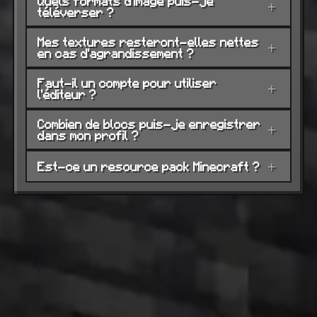
Quels formats d'image puis-je
+
téléverser ?
Mes textures resteront-elles nettes
+
en cas d'agrandissement ?
Faut-il un compte pour utiliser
+
l'éditeur ?
Combien de blocs puis-je enregistrer
+
dans mon profil ?
Est-ce un resource pack Minecraft ?
+