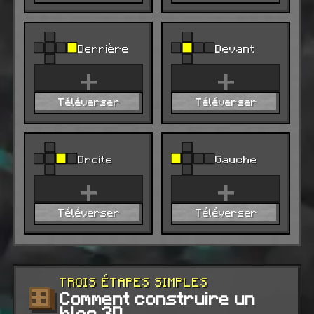
Derrière
Devant
+
+
Téléverser
Téléverser
Droite
Gauche
+
+
Téléverser
Téléverser
TROIS ÉTAPES SIMPLES
Comment construire un
bloc 3D