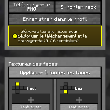
Télécharger le
Exporter pack
PNG
Enregistrer dans le profil
Téléverse les six faces pour
débloquer le téléchargement et la
sauvegarde (0 / 6 terminées).
Textures des faces
Appliquer à toutes les faces
Haut
Bas
+
+
Téléverser
Téléverser