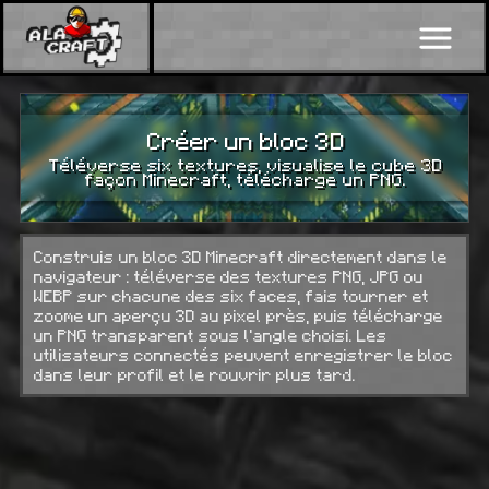
Créer un bloc 3D
Téléverse six textures, visualise le cube 3D
façon Minecraft, télécharge un PNG.
Construis un bloc 3D Minecraft directement dans le
navigateur : téléverse des textures PNG, JPG ou
WEBP sur chacune des six faces, fais tourner et
zoome un aperçu 3D au pixel près, puis télécharge
un PNG transparent sous l'angle choisi. Les
utilisateurs connectés peuvent enregistrer le bloc
dans leur profil et le rouvrir plus tard.