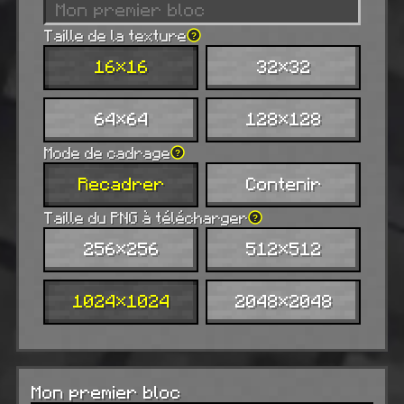
Taille de la texture
?
16×16
32×32
64×64
128×128
Mode de cadrage
?
Recadrer
Contenir
Taille du PNG à télécharger
?
256×256
512×512
1024×1024
2048×2048
Réinitialiser la vue
0 / 6 faces
Mon premier bloc