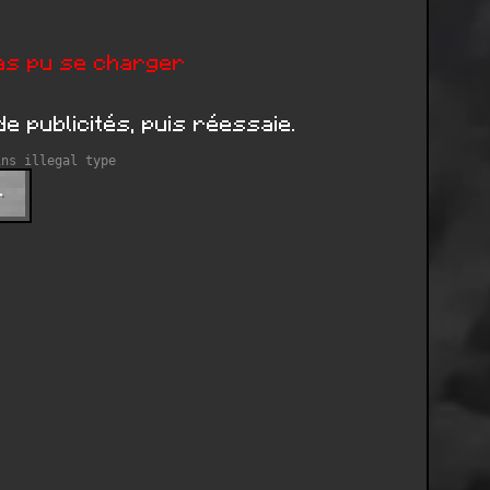
pas pu se charger
e publicités, puis réessaie.
ins illegal type
r