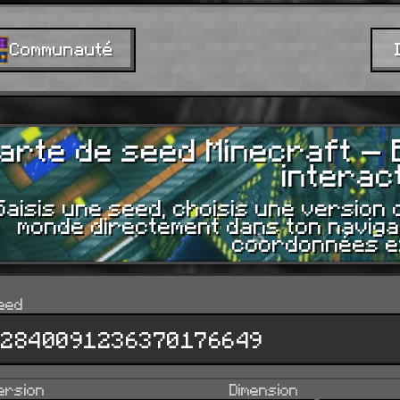
Communauté
arte de seed Minecraft —
interact
Saisis une seed, choisis une version 
monde directement dans ton navigat
coordonnées e
eed
ersion
Dimension