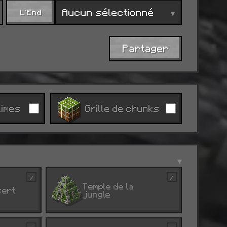
Aucun sélectionné
▾
L'End
Partager
limes
Grille de chunks
▾
✓
✓
Temple de la
sert
J
jungle