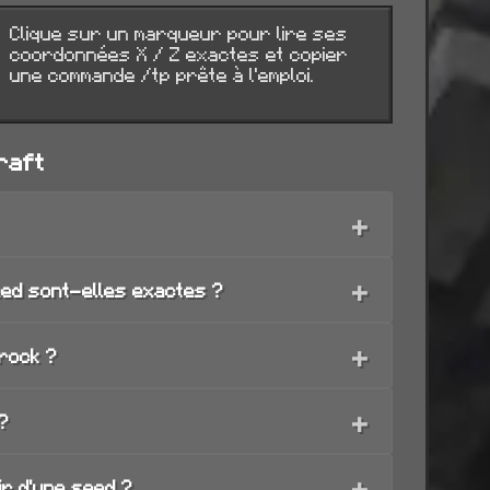
Clique sur un marqueur pour lire ses
coordonnées X / Z exactes et copier
une commande /tp prête à l'emploi.
raft
+
+
ed sont-elles exactes ?
+
rock ?
+
?
+
ir d'une seed ?