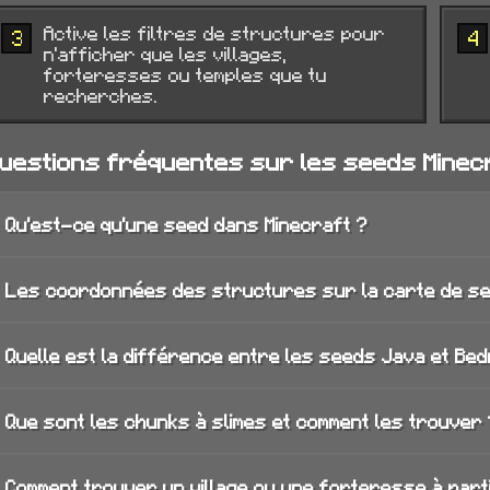
Active les filtres de structures pour
3
4
n'afficher que les villages,
forteresses ou temples que tu
recherches.
uestions fréquentes sur les seeds Minec
Qu'est-ce qu'une seed dans Minecraft ?
Les coordonnées des structures sur la carte de se
Quelle est la différence entre les seeds Java et Bed
Que sont les chunks à slimes et comment les trouver 
Comment trouver un village ou une forteresse à part