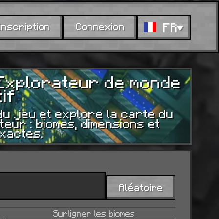
FR
Inscription
Connexion
 Explorateur de monde
if
du jeu et explore la carte du
eur : biomes, dimensions et
xactes.
Aléatoire
Surligner les biomes