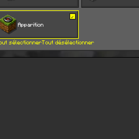
✓
+
Apparition
out sélectionner
Tout désélectionner