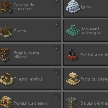
✓
Cabane de
W
I
Igloo
sorcière
✓
Monument
S
Épave
M
océanique
✓
Avant-poste
P
O
Portail en rui
pillard
✓
$
Trésor enfoui
U
Puits du dése
✓
L
Ruines du chemin
C
Salles d'épr