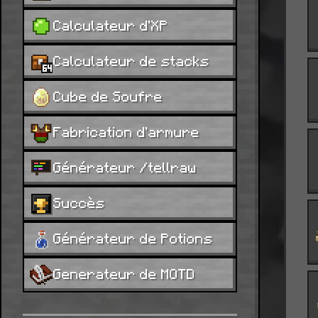
Calculateur d'XP
Calculateur de stacks
Cube de Soufre
Fabrication d'armure
Générateur /tellraw
Succès
Générateur de Potions
Generateur de MOTD