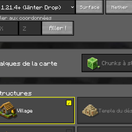
Surface
Nether
ller aux coordonnées
Aller !
alques de la carte
Chunks à s
tructures
✓
V
Village
T
Temple du dé