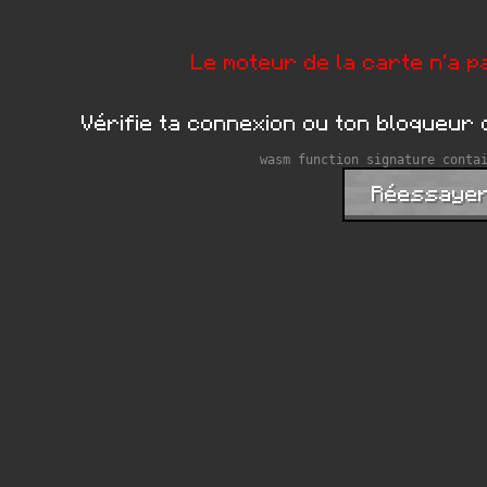
Le moteur de la carte n'a 
Vérifie ta connexion ou ton bloqueur d
wasm function signature conta
Réessaye