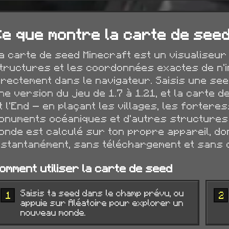
Ce que montre la carte de seed
a carte de seed Minecraft est un visualiseur i
tructures et les coordonnées exactes de n'i
irectement dans le navigateur. Saisis une see
ne version du jeu de 1.7 à 1.21, et la carte 
t l'End — en plaçant les villages, les forteres
onuments océaniques et d'autres structures
onde est calculé sur ton propre appareil, do
nstantanément, sans téléchargement et sans 
omment utiliser la carte de seed
Saisis ta seed dans le champ prévu, ou
1
2
appuie sur Aléatoire pour explorer un
nouveau monde.