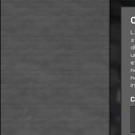
L
s
d
u
e
m
m
i
C