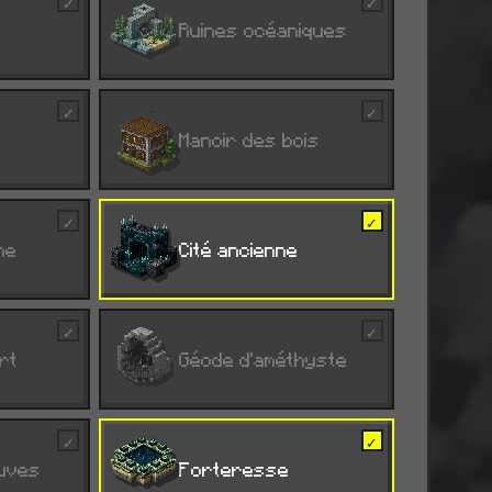
✓
✓
R
Ruines océaniques
✓
✓
H
Manoir des bois
✓
✓
ne
A
Cité ancienne
✓
✓
rt
G
Géode d'améthyste
✓
✓
euves
K
Forteresse