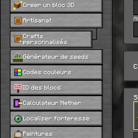
Creer un bloc 3D
A
Artisanat
Crafts
personnalisés
Générateur de seeds
C
Codes couleurs
ID des blocs
S
Calculateur Nether
Localiser forteresse
Peintures