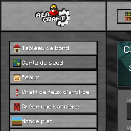
C
Tableau de bord
Carte de seed
Peaux
Craft de feux d'artifice
S
Créer une bannière
Monde plat
V