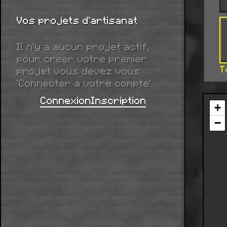
Vos projets d'artisanat
Il n'y a aucun projet actif,
pour creer votre premier
T
projet vous devez vous
'Connecter a votre compte'
Connexion
Inscription
+
−